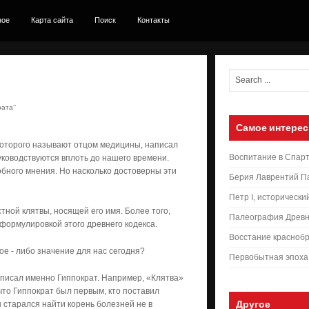
ное
Карта сайта
Поиск
Контакты
ата’’
Самое интерес
, которого называют отцом медицины, написал
Воспитание в Спар
уководствуются вплоть до нашего времени.
обного мнения. Но насколько достоверны эти
Берия Лаврентий П
Петр I, исторически
стной клятвы, носящей его имя. Более того,
Палеография Древн
формулировкой этого древнего кодекса.
Восстание краснобр
ое - либо значение для нас сегодня?
Первобытная эпоха
аписал именно Гиппократ. Например, «Клятва»
что Гиппократ был первым, кто поставил
Другое
н старался найти корень болезней не в