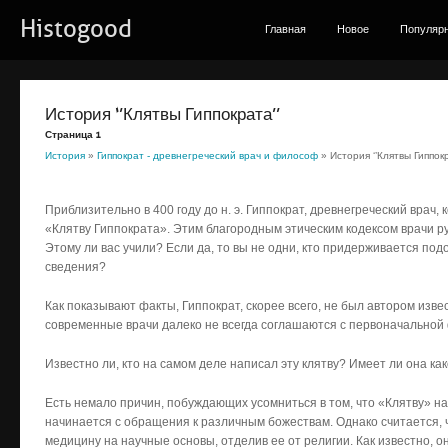
Histogood
Главная
Новое
Популяр
История ‘’Клятвы Гиппократа’’
Страница 1
История
»
Гиппократ - древнегреческий врач и философ
» История ‘’Клятвы Гиппокр
Приблизительно в 400 году до н. э. Гиппократ, древнегреческий врач
«Клятву Гиппократа». Этим благородным этическим кодексом врачи р
Этому ли вас учили? Если да, то вы не одни, кто придерживается под
сведения?
Как показывают факты, Гиппократ, скорее всего, не был автором изве
современные врачи далеко не всегда соглашаются с первоначальной 
Известно ли, кто на самом деле написал эту клятву? Имеет ли она как
Есть немало причин, побуждающих усомниться в том, что «Клятву» н
начинается с обращения к различным божествам. Однако считается, 
медицину на научные основы, отделив ее от религии. Как известно, о