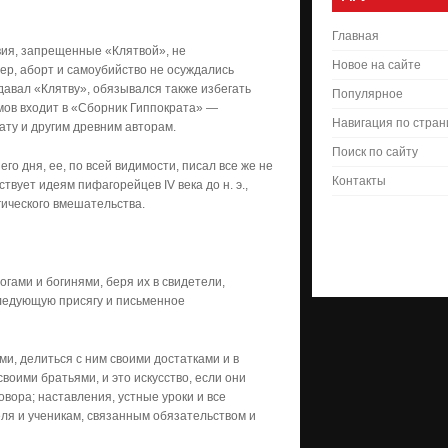
Главная
вия, запрещенные «Клятвой», не
Новое на сайте
р, аборт и самоубийство не осуждались
 давал «Клятву», обязывался также избегать
Популярное
мов входит в «Сборник Гиппократа» —
Навигация по стра
ату и другим древним авторам.
Поиск по сайту
о дня, ее, по всей видимости, писал все же не
Контакты
твует идеям пифагорейцев IV века до н. э.,
гического вмешательства.
гами и богинями, беря их в свидетели,
следующую присягу и письменное
и, делиться с ним своими достатками и в
своими братьями, и это искусство, если они
овора; наставления, устные уроки и все
еля и ученикам, связанным обязательством и