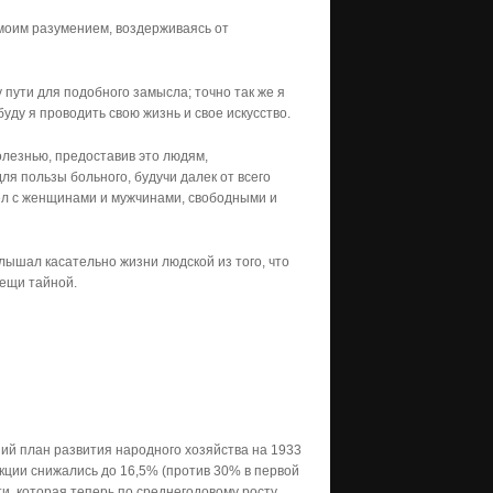
 моим разумением, воздерживаясь от
 пути для подобного замысла; точно так же я
уду я проводить свою жизнь и свое искусство.
олезнью, предоставив это людям,
ля пользы больного, будучи далек от всего
дел с женщинами и мужчинами, свободными и
слышал касательно жизни людской из того, что
вещи тайной.
ний план развития народного хозяйства на 1933
кции снижались до 16,5% (против 30% в первой
и, которая теперь по среднегодовому росту