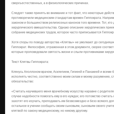
сверхъестественных, а в физиологических причинах.
Следует также принять во внимание и тот факт, что некоторые дейст
противоречили медицинским стандартам времен Гиппократа. Наприме
законом и большинством религиозных канонов того времени. Тот, кто
хирургического вмешательства. Однако описание хирургических прие
собрание медицинских трудов, которое часто приписывается Гиппокр
Хотя споры по поводу авторства «Клятвы» не умолкают до сегодняшнег
Гиппократ. Философия, отраженная в этом документе, скорее соответс
которые проповедовали святость жизни и слыли противниками хирур
Текст Клятвы Гиппократа:
Клянусь Аполлоном врачом, Асклепием, Гигиеей и Панакеей и всеми бо
исполнять честно, соответственно моим силам и моему разумению, 
обязательство:
«Считать научившего меня врачебному искусству наравне с родителям
случае надобности помогать ему в его нуждах; его потомство считать 
захотят его изучать, преподавать им безвозмездно и безо всякого дог
остальное в учении сообщать своим сыновьям, сыновьям своего учит
клятвой по закону медицинскому, но никому другому.