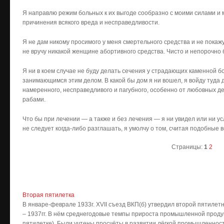
Я направлю режим больных к их выгоде сообразно с моими силами и
причинения всякого вреда и несправедливости.
Я не дам никому просимого у меня смертельного средства и не покажу
не вручу никакой женщине абортивного средства. Чисто и непорочно б
Я ни в коем случае не буду делать сечения у страдающих каменной б
занимающимся этим делом. В какой бы дом я ни вошел, я войду туда д
намеренного, несправедливого и пагубного, особенно от любовных 
рабами.
Что бы при лечении — а также и без лечения — я ни увидел или ни у
не следует когда-либо разглашать, я умолчу о том, считая подобные 
Страницы:
1
2
Вторая пятилетка
В январе-феврале 1933г. XVII съезд ВКП(б) утвердил второй пятилет
– 1937гг. В нём среднегодовые темпы прироста промышленной проду
пятилетке). Были учтены просчёты в развитии лёгкой промышленност