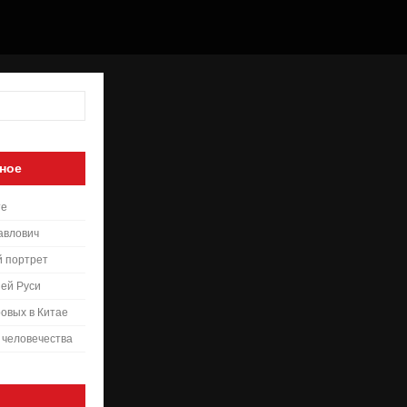
ное
те
авлович
й портрет
ей Руси
овых в Китае
 человечества