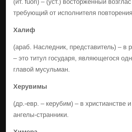
(ит. fuori) – (уст.) восторженный возгла
требующий от исполнителя повторения;
Халиф
(араб. Наследник, представитель) – в 
– это титул государя, являющегося о
главой мусульман.
Херувимы
(др.-евр. – керубим) – в христианстве
ангелы-странники.
Химера