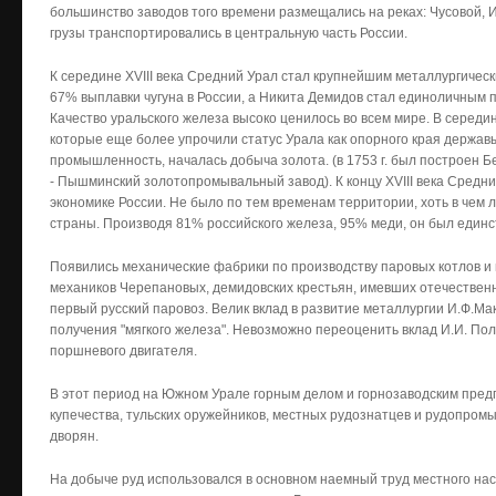
большинство заводов того времени размещались на реках: Чусовой, И
грузы транспортировались в центральную часть России.
К середине XVIII века Средний Урал стал крупнейшим металлургичес
67% выплавки чугуна в России, а Никита Демидов стал единоличным 
Качество уральского железа высоко ценилось во всем мире. В середин
которые еще более упрочили статус Урала как опорного края держа
промышленность, началась добыча золота. (в 1753 г. был построен 
- Пышминский золотопромывальный завод). К концу XVIII века Средн
экономике России. Не было по тем временам территории, хоть в чем 
страны. Производя 81% российского железа, 95% меди, он был един
Появились механические фабрики по производству паровых котлов и
механиков Черепановых, демидовских крестьян, имевших отечествен
первый русский паровоз. Велик вклад в развитие металлургии И.Ф.Ма
получения "мягкого железа". Невозможно переоценить вклад И.И. Пол
поршневого двигателя.
В этот период на Южном Урале горным делом и горнозаводским пре
купечества, тульских оружейников, местных рудознатцев и рудопром
дворян.
На добыче руд использовался в основном наемный труд местного насе