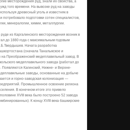
огие месторождения руд, знали их свойства, а
жд того времени. На вывозке руд на заводы
используя древесный уголь и известняк в
 потребовало подготовки сотен специалистов,
гии, минералогии, химии, металлургии.
руде из Каргалинского месторождения возник в
тал до 1880 года с максимальным годовым
И.Б.Твердышев. Начата разработка
шкортостана (сначала Таналыкское и
ды на Преображенский медеплавильный завод. В
кольского медеплавильного завода (работал до
. Появляются Кагинский, Нижне- и Верхне-
медеплавильные заводы, основанные на добыче
вается и горно-заводская колонизация —
 предприятий. Промышленное освоение региона
селения. В конечном итоге это привело
оловине XVIII века было построено 52 завода
мбинированных). К концу XVIII века башкирские