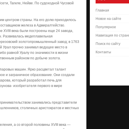
сети, Тагиле, Нейве. По судоходной Чусовой
Главная
Новое на сайте
ким центром страны. На его долю приходилось
поставщиком железа в Адмиралтейство.
Популярное
е XVIII века были построены еще 24 завода,
Навигация по стра
вы. Развивалась медеплавильная
Березовский золотопромышленный завод; в 1763
Поиск по сайту
ий Урал прочно занимал ведущее место в
Контакты
либо равной Уралу по значимости в жизни
ственным районом по добыче золота.
 паровых машин. Ярко расцветал талант
ное и заграничное образование. Они создали
карова, который разработал печь для
зунова- изобретателя первого в мире
дпринимательством занимались представители
ышленников, столичных аристократов и местных
ления, а со второй половины XVIII века —