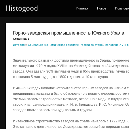
Histogood
Главная
Новое
Популяр
Горно-заводская промышленность Южного Урала
Страница 1
История
»
Социально-экономическое развитие России во второй половине XVIII в
Значительного развития достигла промышленность Урала, по-прежн
металлургии. К 70-м годам XVIII в. на Урале действовало 84 медепл
завода. Они давали 90% выплавки меди и 65% производства чугуна вс
составила 5 млн. пудов, а к 1800 г. достигла 10 млн. пудов.
В 40—50-х годах началось строительство горных заводов на Южном Ур
предпринимательства и было обусловлено в первую очередь ростом 
Увеличивалась потребность в металле, особенно в меди, и внутри ст
строили купцы-предприниматели: И. Б. Твердышев, И. С. Мясников, 
заводов пользовалось принудительным трудом.
Интенсивное строительство заводов на Урале началось с 1722 года. 
Это связано с деятельностью Демидовых, которым был передан каз