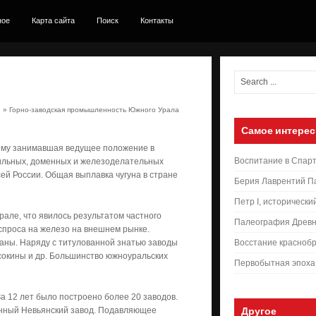
ное
Карта сайта
Поиск
Контакты
.
» Горно-заводская промышленность Южного Урала
Самое интерес
ему занимавшая ведущее положение в
Воспитание в Спар
авильных, доменных и железоделательных
ей России. Общая выплавка чугуна в стране
Берия Лаврентий П
Петр I, исторически
але, что явилось результатом частного
Палеография Древн
спроса на железо на внешнем рынке.
раны. Наряду с титулованной знатью заводы
Восстание краснобр
Осокины и др. Большинство южноуральских
Первобытная эпоха
За 12 лет было построено более 20 заводов.
енный Невьянский завод. Подавляющее
Другое