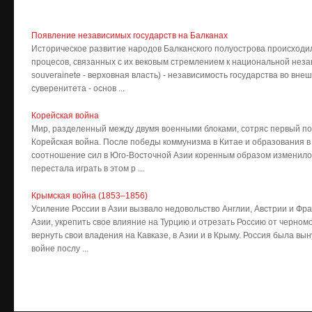
Появление независимых государств на Балканах
Историческое развитие народов Балканского полуострова происходи
процесов, связанных с их вековым стремлением к национальной незав
souverainete - верховная власть) - независимость государства во вне
суверенитета - основ ...
Корейская война
Мир, разделенный между двумя военными блоками, сотряс первый по
Корейская война. После победы коммунизма в Китае и образования в 
соотношение сил в Юго-Восточной Азии коренным образом изменилос
перестала играть в этом р ...
Крымская война (1853–1856)
Усиление России в Азии вызвало недовольство Англии, Австрии и Фр
Азии, укрепить свое влияние на Турцию и отрезать Россию от черном
вернуть свои владения на Кавказе, в Азии и в Крыму. Россия была в
войне послу ...