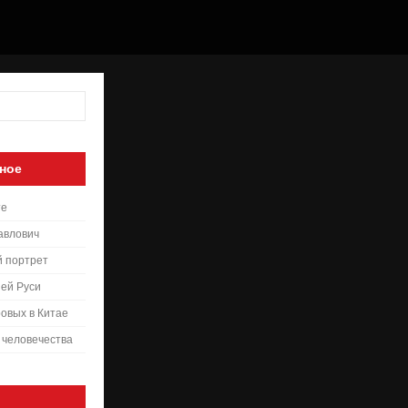
ное
те
авлович
й портрет
ей Руси
овых в Китае
 человечества