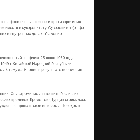
ло на фоне очень сложных и противоречивых
исимости и суверенитету. Суверенитет (от фр.
шних и внутренних делах. Уважение
слевоенный конфликт 25 июня 1950 года –
1949 г. Китайской Народной Республики,
ь. К тому же Япония в результате поражения
анции. Они стремились вытеснить Россию из
орских проливов. Кроме того, Турция стремилась
ынуждена защищать свои интересы. Поводом к