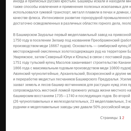
иногда и приписных русских крестьян. Башкиры искали и находили мн
также способы извлечения и применения полезных ископаемых для ну
использовался гужевой транспорт, металл плавили в печах и домнах, 
качестве флюса. Интенсивное развитие горнорудной промышленности
достаточно осведомленных в различных областях горного дела, геоло
В Башкирском Зауралье первый медеплавильный завод на привозной 
1750 году в поселении Зилаир под названием Преображенский (рабо
производством меди 16667 пудов). Основатель — симбирский купец 
месторождений окисленных золотосодержащих руд на территории Ба
Уваряжское, затем Северный Юлук и Юлалы) в связи с поставкой ру
1751 году тульский купец Масолов заканчивает строительство Канани
1866 года с максимальным годовым производством меди 10800 пудов)
Авзянский чугунолитейные, Архангельский, Воскресенский и другие 
и переработке медистых песчаников Башкирского Предуралья. Усили
захват земель и лесов башкир-вотчинников для растущих нужд этих
сопровождалось жестокой ломкой прежнего уклада жизни местного на
башкирским восстаниям 1735—1740 и последующих годов. Во второй п
(26 чугуноплавильных и железоделательных, 23 медеплавильных, 3 ко
рудники и медеплавильные заводы уже давали 50% российской меди.
Страницы:
1
2