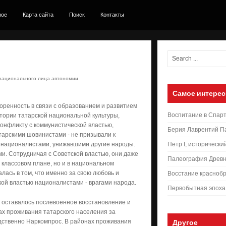
ное
Карта сайта
Поиск
Контакты
 национального лица автономии
Самое интерес
оренность в связи с образованием и развитием
Воспитание в Спар
стории татарской национальной культуры,
конфликту с коммунистической властью,
Берия Лаврентий П
тарскими шовинистами - не призывали к
и националистами, унижавшими другие народы.
Петр I, исторически
. Сотрудничая с Советской властью, они даже
Палеография Древн
 классовом плане, но и в национальном
лась в том, что именно за свою любовь и
Восстание краснобр
ой властью националистами - врагами народа.
Первобытная эпоха
х оставалось послевоенное восстановление и
нах проживания татарского населения за
дственно Наркомпрос. В районах проживания
Другое