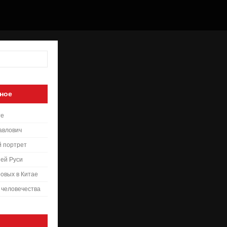
ное
те
авлович
й портрет
ей Руси
овых в Китае
 человечества