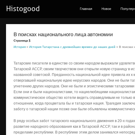
Histogood
Главная
Новое
Популяр
В поисках национального лица автономии
Страница 5
История
»
История Татарстана с древнейших времен до наших дней
» В поисках
Татарские писатели в единстве со своим народом выражали удовлетв
Татарской АССР, своим творчеством они открыли новую страницу в и
названной советской. Преданность национальной идее привела их к 
отвергавшей национальную идею нерусских народов. Они не были та
угнетению других народов. Они не были и эгоистическими татарским
Если они и были националистами, то нациелюбящими националистами
коммунистическое общество хотели видеть справедливым не только в
отношении, когда процветала бы и татарская нация. Трагедия заключа
заботу о татарской нации позже они были объявлены коммунистическ
В ряду особых забот татарского национального движения в 20-х года
развитие народного образования как в Татарской АССР, так и в райо
пределами республики. В республике этим делом занимался непосре