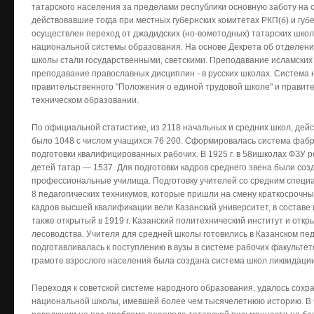
татарского населения за пределами республики основную заботу на 
действовавшие тогда при местных губернских комитетах РКП(б) и гу
осуществлен переход от джадидских (но-вометодных) татарских школ
национальной системы образования. На основе Декрета об отделении
школы стали государственными, светскими. Преподавание исламских 
преподавание православных дисциплин - в русских школах. Система 
правительственного "Положения о единой трудовой школе" и правит
техническом образовании.
По официальной статистике, из 2118 начальных и средних школ, дейст
было 1048 с числом учащихся 76 200. Сформировалась система фабр
подготовки квалифицированных рабочих. В 1925 г. в 58ишколах ФЗУ р
детей татар — 1537. Для подготовки кадров среднего звена были со
профессиональные училища. Подготовку учителей со средним специа
8 педагогических техникумов, которые пришли на смену краткосрочны
кадров высшей квалификации вели Казанский университет, в составе 
также открытый в 1919 г. Казанский политехнический институт и откры
лесоводства. Учителя для средней школы готовились в Казанском пе
подготавливалась к поступлению в вузы в системе рабочих факультет
грамоте взрослого населения была создана система школ ликвидации
Переходя к советской системе народного образования, удалось сох
национальной школы, имевшей более чем тысячелетнюю историю. В 