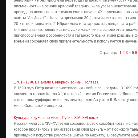
революции не раз проблема перевода татарской письменности на ба
письменность на основе арабской графики была усовершенствована.
проведена довольно интенсивно еще в начале XX в. учеными новых ме
газеты "Ал Ислах", в Казани превысило 30 (в том числе высшего типа
20-х гг. по инициативе Г. Ибрагимова и татарских языковедов эта р
книгопечатание, появились пишущие машинки на основе этой письмен
приспособленная к особенностям татарского языка, имея красивые ф
времени сохраняет свою привлекательность и используется в научны
Страницы:
1
2
3
4
5
6
1701 - 1706 г. Начало Северной войны. Полтава
В 1699 году Петр начал приготовления к войне со шведами. В 1699 г
шведского короля Карла XII, в который помимо России вошли Дания, С
саксонским курфюрстом и польским королем Августом II. Для вступле
мир с Османской империей ...
Культура и духовная жизнь Руси в XIV–XVI веках
Русская культура XIV–XVI веков сохраняла свою самобытность, но на
которое проявилось в заимствовании слов (деньга – от тюркского таньг
прикладном искусстве (золотное шитье по бархату). В результате мо