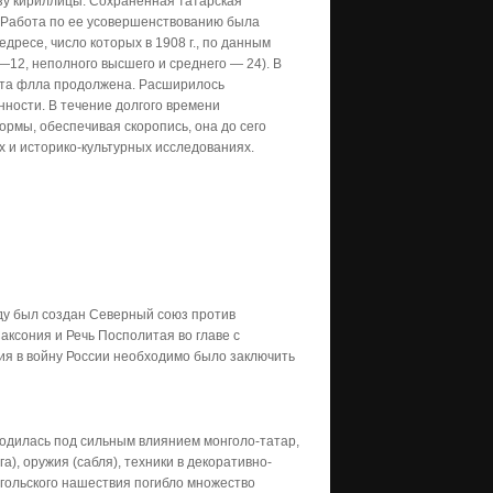
зу кириллицы. Сохраненная татарская
 Работа по ее усовершенствованию была
дресе, число которых в 1908 г., по данным
 —12, неполного высшего и среднего — 24). В
абота флла продолжена. Расширилось
ности. В течение долгого времени
ормы, обеспечивая скоропись, она до сего
х и историко-культурных исследованиях.
оду был создан Северный союз против
аксония и Речь Посполитая во главе с
ния в войну России необходимо было заключить
ходилась под сильным влиянием монголо-татар,
а), оружия (сабля), техники в декоративно-
нгольского нашествия погибло множество