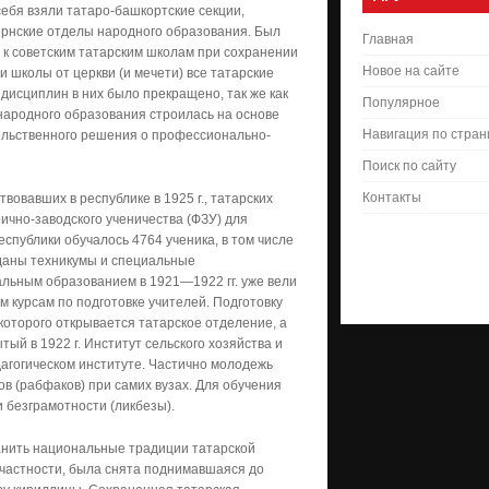
себя взяли татаро-башкортские секции,
бернские отделы народного образования. Был
Главная
 к советским татарским школам при сохранении
Новое на сайте
 школы от церкви (и мечети) все татарские
дисциплин в них было прекращено, так же как
Популярное
народного образования строилась на основе
Навигация по стра
ельственного решения о профессионально-
Поиск по сайту
Контакты
вовавших в республике в 1925 г., татарских
ично-заводского ученичества (ФЗУ) для
еспублики обучалось 4764 ученика, в том числе
зданы техникумы и специальные
льным образованием в 1921—1922 гг. уже вели
м курсам по подготовке учителей. Подготовку
которого открывается татарское отделение, а
тый в 1922 г. Институт сельского хозяйства и
дагогическом институте. Частично молодежь
ов (рабфаков) при самих вузах. Для обучения
 безграмотности (ликбезы).
ранить национальные традиции татарской
частности, была снята поднимавшаяся до