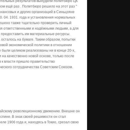
жительных результатов вынудили политбюро ЦК
яном ещё раз . Политбюро решило на этот раз "
нансовых и других организаций в Синьцзяне
. 04. 1931. года и установления нормальных
решено также тщательно проверить личный
ния ответственными и надёжными людьми, а для
 предоставить им материальные ресурсы.
 осталось на бумаге. Таким образом, попытки
новой экономической политики в отношении
 были целиком реализованы ни в конце 20-х,
и на качественно новой основе, только после
в к власти пришло правительство
ческого сотрудничества Советским Союзом.
китайскому революционному движению. Внешне он
спине. В знак своей решимости он стал
ле 1906 года и, находясь в Токио, срезал свою