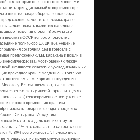
озяйства, которые являются восполнением и
 отменить принудительный ассортимент при
устранить из товарооборота всякого рода
о предложения заместителя комиссара по
были содействовать развитию народного
взаимоотношений сторон. В результате
 и ведомств СССР вопрос о торговле с
 заседание политбюро ЦК ВКП(б). Решение
справления состояния дел в торговле с
выше предложениях Л.М. Карахана и вошли в
 об экономических взаимоотношениях между
всей активности советских руководителей и их
ации проходило крайне медленно. 20 октября
 с Синьцзяном, Л. М. Карахан вынужден был
Молотову. В этом письме он, в частности
осам советско-синьцзянской торговли в целях
нского рынка (несвоевременное поступление
аров и широкое применение практики
абронировать товарные фонды в пределах
абжение Синьцзяна. Между тем .
ланом IV квартала дальнейших отгрузок
ахарам - 7,1%, что означает по существу срыв
ляют 75-80% всего экспорта ". Положение в
 не улучшилось, но в ряде округов провинции