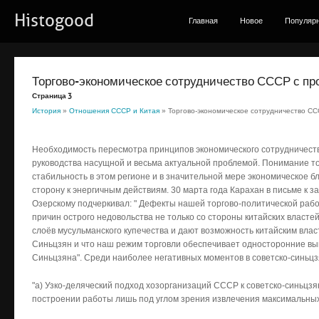
Histogood
Главная
Новое
Популяр
Торгово-экономическое сотрудничество СССР с п
Страница 3
История
»
Отношения СССР и Китая
» Торгово-экономическое сотрудничество СС
Необходимость пересмотра принципов экономического сотрудничеств
руководства насущной и весьма актуальной проблемой. Понимание то
стабильность в этом регионе и в значительной мере экономическое б
сторону к энергичным действиям. 30 марта года Карахан в письме к 
Озерскому подчеркивал: " Дефекты нашей торгово-политической раб
причин острого недовольства не только со стороны китайских властей
слоёв мусульманского купечества и дают возможность китайским влас
Синьцзян и что наш режим торговли обеспечивает односторонние в
Синьцзяна". Среди наиболее негативных моментов в советско-синьц
"а) Узко-деляческий подход хозорганизаций СССР к советско-синьц
построении работы лишь под углом зрения извлечения максимальны