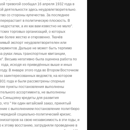
шой тревогой сообщал 16 апреля 1932 года в
ой деятельности эдесь неудовлетворительно.
тво со стороны купечества. За последнее
 перерастает в политическую плоскость. В
достатки, а их как вам известно не мало".
тских торговых организаций, о которых
е более жестко и откровенно. Ткачёв
озимый экспорт неудовлетворителен или
документов. Дальше не может быть терпимо
 на руках лишь транспортные квитанции,
х". Весьма негативно была оценена работа по
 года, исходя из приведённых выше и иных
 году. В январе этого года во Втором Восточном
х заинтересованных ведомств, на котором
1931 года и были рассмотрены спорные
ногие пункты постановления выполнены
удительного ассортимента, не выполнены
ь Синьцзяну кредиты для развития
 что " Ни один китайский заказ, принятый
жение с выполнением постановление политбюро
 очередной социально-политический кризис.
низаторов за свою независимость в эти годы, и
 к этому восстанию, затрудняли проведение в