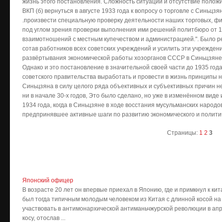
жизнь этого постановления. Сложность ситуации и отсутствие поло
ВКП (б) вернуться в августе 1933 года к вопросу о торговле с Синьцз
.произвести специальную проверку деятельности наших торговых, фи
под углом зрения проверки выполнения ими решений политбюро от 10
взаимотношений с местным купечеством и администрацией.". Было 
сотав работников всех советских учреждений и усилить эти учрежде
развёртывания экономической работы хозорганов СССР в Синьцзяне
Однако и это постановление в значительной своей части до 1935 года
советского правительства выработать и провести в жизнь принципы 
Синьцзяна в силу целого ряда объективных и субъективных причин не
ни в начале 30-х годов, Это было сделано, но уже в изменённом виде 
1934 года, когда в Синьцзяне в ходе восстания мусульманских народо
предпринявшее активные шаги по развитию экономического и полити
Страницы:
1
2
3
Японский офицер
В возрасте 20 лет он впервые приехал в Японию, где и примкнул к 
был тогда типичным молодым человеком из Китая с длинной косой на 
участвовать в антимонархической антиманьчжурской революции в апре
косу, отослав ...