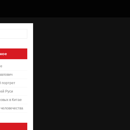
ное
те
авлович
й портрет
ей Руси
овых в Китае
 человечества