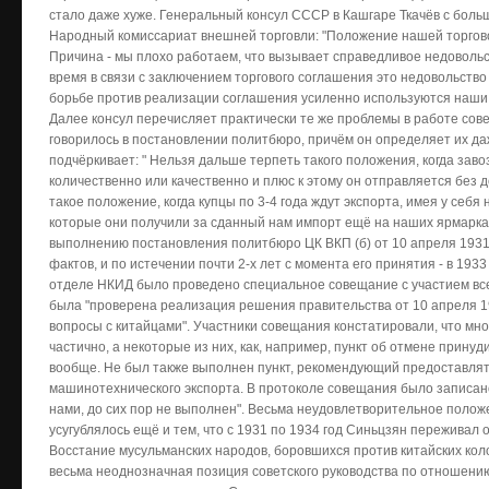
стало даже хуже. Генеральный консул СССР в Кашгаре Ткачёв с боль
Народный комиссариат внешней торговли: "Положение нашей торгов
Причина - мы плохо работаем, что вызывает справедливое недовольс
время в связи с заключением торгового соглашения это недовольство
борьбе против реализации соглашения усиленно используются наши не
Далее консул перечисляет практически те же проблемы в работе сове
говорилось в постановлении политбюро, причём он определяет их даж
подчёркивает: " Нельзя дальше терпеть такого положения, когда зав
количественно или качественно и плюс к этому он отправляется без 
такое положение, когда купцы по 3-4 года ждут экспорта, имея у себя
которые они получили за сданный нам импорт ещё на наших ярмарка
выполнению постановления политбюро ЦК ВКП (б) от 10 апреля 1931
фактов, и по истечении почти 2-х лет с момента его принятия - в 1933
отделе НКИД было проведено специальное совещание с участием все
была "проверена реализация решения правительства от 10 апреля 
вопросы с китайцами". Участники совещания констатировали, что м
частично, а некоторые из них, как, например, пункт об отмене прин
вообще. Не был также выполнен пункт, рекомендующий предоставлят
машинотехнического экспорта. В протоколе совещания было записано,
нами, до сих пор не выполнен". Весьма неудовлетворительное поло
усугублялось ещё и тем, что с 1931 по 1934 год Синьцзян переживал
Восстание мусульманских народов, боровшихся против китайских коло
весьма неоднозначная позиция советского руководства по отношению