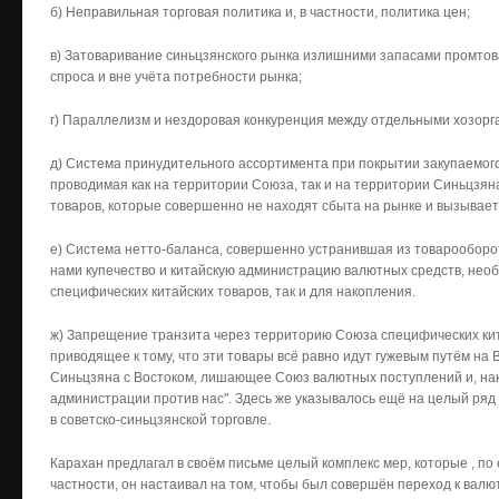
б) Неправильная торговая политика и, в частности, политика цен;
в) Затоваривание синьцзянского рынка излишними запасами промтова
спроса и вне учёта потребности рынка;
г) Параллелизм и нездоровая конкуренция между отдельными хозор
д) Система принудительного ассортимента при покрытии закупаемого 
проводимая как на территории Союза, так и на территории Синьцзян
товаров, которые совершенно не находят сбыта на рынке и вызывает
е) Система нетто-баланса, совершенно устранившая из товарообор
нами купечество и китайскую администрацию валютных средств, нео
специфических китайских товаров, так и для накопления.
ж) Запрещение транзита через территорию Союза специфических кита
приводящее к тому, что эти товары всё равно идут гужевым путём на 
Синьцзяна с Востоком, лишающее Союз валютных поступлений и, на
администрации против нас". Здесь же указывалось ещё на целый ряд
в советско-синьцзянской торговле.
Карахан предлагал в своём письме целый комплекс мер, которые , по 
частности, он настаивал на том, чтобы был совершён переход к вал