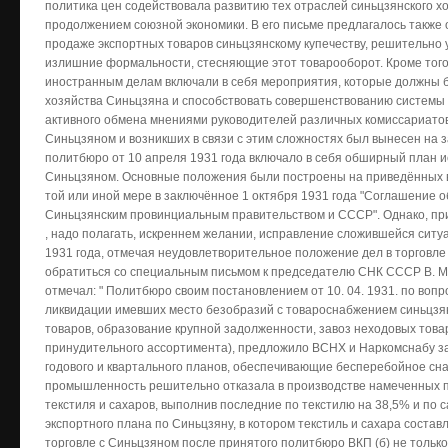
политика цен содействовала развитию тех отраслей синьцзянского х
продолжением союзной экономики. В его письме предлагалось также
продаже экспортных товаров синьцзянскому купечеству, решительно 
излишние формальности, стесняющие этот товарооборот. Кроме тог
иностранным делам включали в себя мероприятия, которые должны 
хозяйства Синьцзяна и способствовать совершенствованию системы 
активного обмена мнениями руководителей различных комиссариатов
Синьцзяном и возникших в связи с этим сложностях был вынесен на
политбюро от 10 апреля 1931 года включало в себя обширный план и
Синьцзяном. Основные положения были построены на приведённых 
той или иной мере в заключённое 1 октября 1931 года "Соглашение
Синьцзянским провинциальным правительством и СССР". Однако, при 
, надо полагать, искреннем желании, исправление сложившейся ситу
1931 года, отмечая неудовлетворительное положение дел в торговле
обратиться со специальным письмом к председателю СНК СССР В. М. 
отмечал: " Политбюро своим постановлением от 10. 04. 1931. по вопр
ликвидации имевших место безобразий с товароснабжением синьцзя
товаров, образование крупной задолженности, завоз неходовых тов
принудительного ассортимента), предложило ВСНХ и Наркомснабу з
годового и квартального планов, обеспечивающие бесперебойное сн
промышленность решительно отказала в производстве намеченных п
текстиля и сахаров, выполнив последние по текстилю на 38,5% и по с
экспортного плана по Синьцзяну, в котором текстиль и сахара состав
торговле с Синьцзяном после принятого политбюро ВКП (б) не только