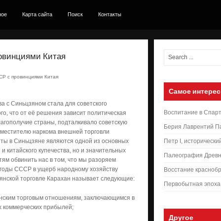
ное
Карта сайта
Поиск
Контакты
ровинциями Китая
СР с провинциями Китая
Самое интерес
а с Синьцзяном стала для советского
Воспитание в Спар
го, что от её решения зависит политическая
лагополучие страны, подталкивало советскую
Берия Лаврентий П
заместителю наркома внешней торговли
оты в Синьцзяне являются одной из основных
Петр I, исторически
 и китайского купечества, но и значительных
Палеография Древн
тям обвинить нас в том, что мы разоряем
ыгоды СССР в ущерб народному хозяйству
Восстание краснобр
зянской торговле Карахан называет следующие:
Первобытная эпоха
зянским торговым отношениям, заключающимся в
х коммерческих прибылей;
Другое