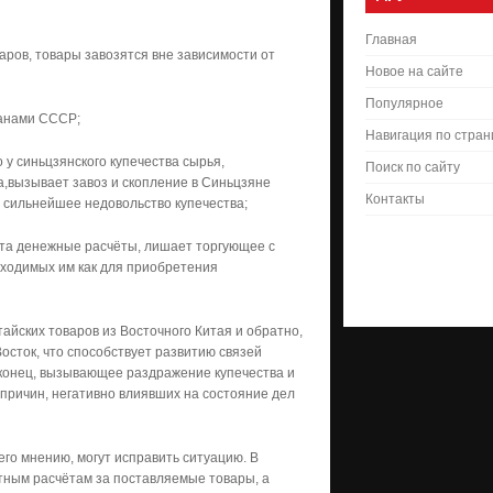
Главная
ров, товары завозятся вне зависимости от
Новое на сайте
Популярное
ганами СССР;
Навигация по стра
у синьцзянского купечества сырья,
Поиск по сайту
а,вызывает завоз и скопление в Синьцзяне
Контакты
 сильнейшее недовольство купечества;
ота денежные расчёты, лишает торгующее с
бходимых им как для приобретения
йских товаров из Восточного Китая и обратно,
Восток, что способствует развитию связей
конец, вызывающее раздражение купечества и
 причин, негативно влиявших на состояние дел
его мнению, могут исправить ситуацию. В
ютным расчётам за поставляемые товары, а