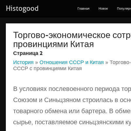
Histogood
Главная
Новое
Популяр
Торгово-экономическое сот
провинциями Китая
Страница 2
История
»
Отношения СССР и Китая
» Торгово
СССР с провинциями Китая
В условиях послевоенного периода то
Союзом и Синьцзяном строилась в осн
товарного обмена или бартера. В обме
сырье, поставляемое синьцзянскими к