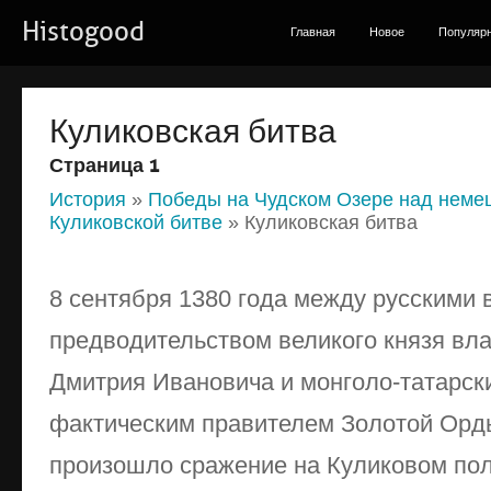
Histogood
Главная
Новое
Популяр
Куликовская битва
Страница 1
История
»
Победы на Чудском Озере над немец
Куликовской битве
» Куликовская битва
8 сентября 1380 года между русскими 
предводительством великого князя вла
Дмитрия Ивановича и монголо-татарски
фактическим правителем Золотой Ор
произошло сражение на Куликовом пол