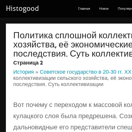
Histogood
Главная
Новое
Популяр
Политика сплошной коллект
хозяйства, её экономически
последствия. Суть коллекти
Страница 2
История
»
Советское государство в 20-30 гг. XX
коллективизации сельского хозяйства, её экон
последствия. Суть коллективизации
Вот почему с переходом к массовой ко
кулацкого слоя была предрешена. Соз
дальновидные его представители спе