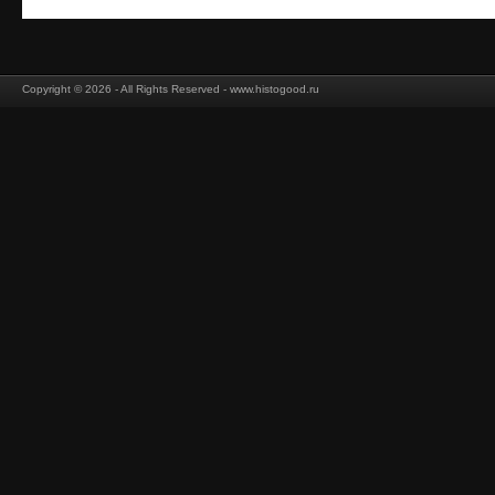
Copyright © 2026 - All Rights Reserved - www.histogood.ru