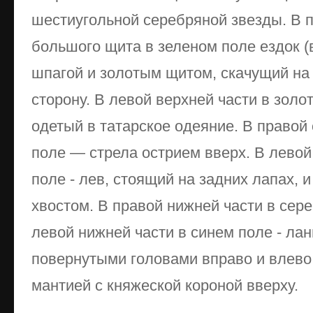
шестиуголь­ной серебряной звезды. В 
большого щита в зе­леном поле ездок (
шпагой и золотым щитом, скачущий на
сторону. В левой верхней части в золо
одетый в татарское одеяние. В правой 
поле — стрела острием вверх. В левой
поле - лев, стоящий на задних лапах, и
хвостом. В правой ниж­ней части в сере
левой нижней части в синем поле - ла
повернутыми головами вправо и влево
мантией с княжеской короной вверху.