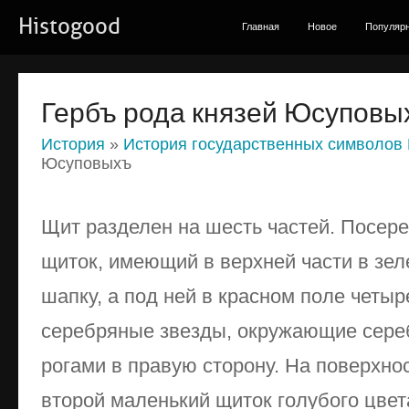
Histogood
Главная
Новое
Популяр
Гербъ рода князей Юсуповы
История
»
История государственных символов
Юсуповыхъ
Щит разделен на шесть частей. Посер
щиток, имеющий в верхней части в зе
шапку, а под ней в красном поле четы
серебряные звезды, окружающие се­р
рогами в правую сторону. На поверхно
второй ма­ленький щиток голубого цве