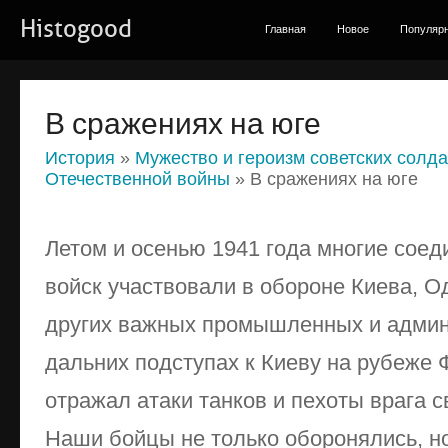
Histogood
Главная
Новое
Популяр
В сражениях на юге
История
»
Мужество и героизм советских солда
Отечественной войны
» В сражениях на юге
Летом и осенью 1941 года многие соед
войск участвовали в обороне Киева, О
других важных промышленных и админ
дальних подступах к Киеву на рубеже 
отражал атаки танков и пехоты врага 
Наши бойцы не только оборонялись, но