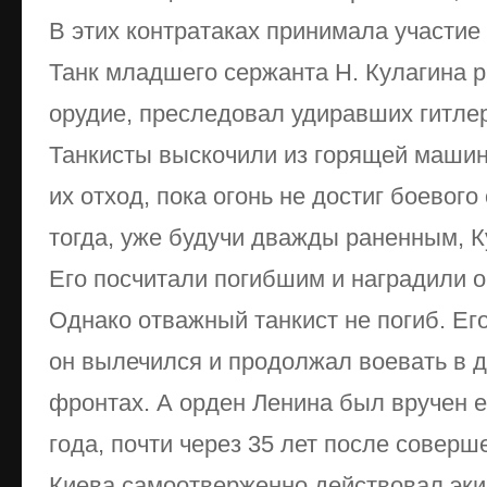
В этих контратаках принимала участие 
Танк младшего сержанта Н. Кулагина 
орудие, преследовал удиравших гитлер
Танкисты выскочили из горящей машин
их отход, пока огонь не достиг боевого
тогда, уже будучи дважды раненным, К
Его посчитали погибшим и наградили 
Однако отважный танкист не погиб. Его
он вылечился и продолжал воевать в д
фронтах. А орден Ленина был вручен 
года, почти через 35 лет после соверш
Киева самоотверженно действовал эки