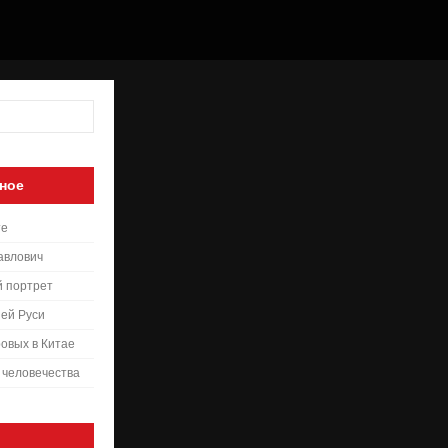
ное
те
авлович
й портрет
ей Руси
овых в Китае
 человечества