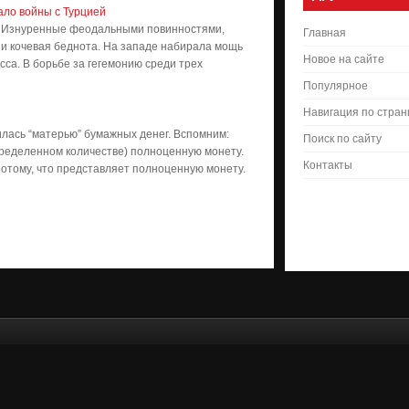
ало войны с Турцией
ка. Изнуренные феодальными повинностями,
Главная
 и кочевая беднота. На западе набирала мощь
Новое на сайте
са. В борьбе за гегемонию среди трех
Популярное
Навигация по стра
лась “матерью” бумажных денег. Вспомним:
Поиск по сайту
пределенном количестве) полноценную монету.
Контакты
отому, что представляет полноценную монету.