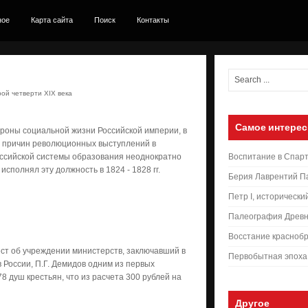
ное
Карта сайта
Поиск
Контакты
ой четверти XIX века
Самое интерес
тороны социальной жизни Российской империи, в
из причин революционных выступлений в
оссийской системы образования неоднократно
Воспитание в Спар
сполнял эту должность в 1824 - 1828 гг.
Берия Лаврентий П
Петр I, исторически
Палеография Древн
Восстание краснобр
ст об учреждении министерств, заключавший в
Первобытная эпоха
 России, П.Г. Демидов одним из первых
8 душ крестьян, что из расчета 300 рублей на
Другое