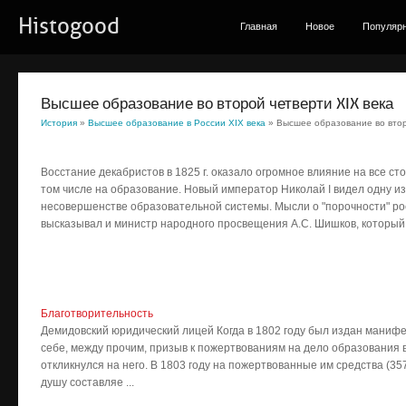
Histogood
Главная
Новое
Популяр
Высшее образование во второй четверти XIX века
История
»
Высшее образование в России XIX века
» Высшее образование во втор
Восстание декабристов в 1825 г. оказало огромное влияние на все с
том числе на образование. Новый император Николай I видел одну 
несовершенстве образовательной системы. Мысли о "порочности" р
высказывал и министр народного просвещения А.С. Шишков, который и
Благотворительность
Демидовский юридический лицей Когда в 1802 году был издан манифе
себе, между прочим, призыв к пожертвованиям на дело образования в
откликнулся на него. В 1803 году на пожертвованные им средства (357
душу составляе ...