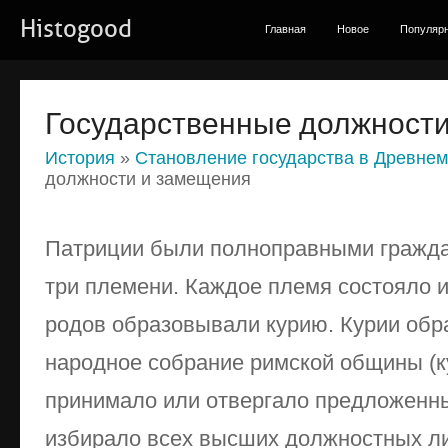
Histogood
Главная
Новое
Популяр
Государственные должност
История
»
Становление государства в Древне
должности и замещения
Патриции были полноправными гражда
три племени. Каждое племя состояло и
родов образовывали курию. Курии об
народное собрание римской общины (к
принимало или отвергало предложенны
избирало всех высших должностных ли