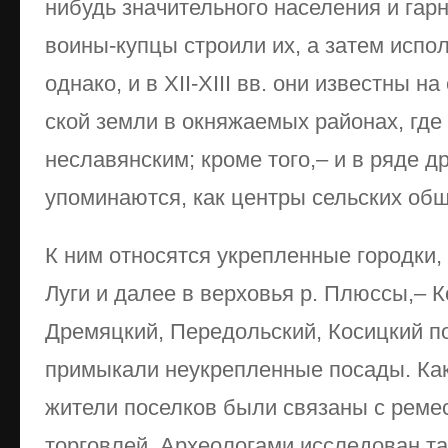
нибудь значительного населения и гар
воины-купцы строили их, а затем испол
однако, и в XII-XIII вв. они известны н
ской земли в окняжаемых районах, где
неславянским; кроме того,– и в ряде д
упоминаются, как центры сельских общ
К ним относятся укрепленные городки,
Луги и далее в верхо­вья р. Плюссы,– 
Дремяцкий, Передольский, Косицкий пог
примыкали неукрепленные посады. Как
жители поселков были связаны с реме
торговлей. Археологами иссле­дован та