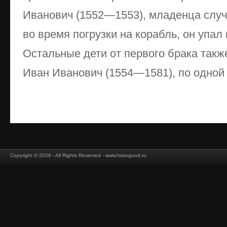
Иванович (1552—1553), младенца слу
во время погрузки на корабль, он упал 
Остальные дети от первого брака такж
Иван Иванович (1554—1581), по одной и
Copyright © 2026 - All Rights Reserved - www.histogood.ru