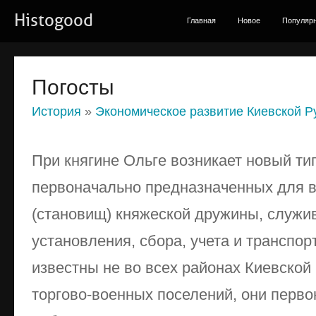
Histogood
Главная
Новое
Популяр
Погосты
История
»
Экономическое развитие Киевской Р
При княгине Ольге возникает новый тип
первоначально пред­назначенных для 
(становищ) княжеской дружины, служи
установления, сбора, учета и транспор
известны не во всех районах Киевской 
торгово-военных поселений, они перво