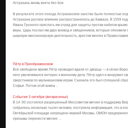
Астрахань вновь взята без боя.
В результате этого похода Астраханское ханство было полностью по
Астрахани русское влияние распространилось до Кавказа. В 1559 год
Ивана Грозного прислать им отряд для защиты против набегов крым
веры. Царь послал им двух воевод и священников, которые обновили 
широкую миссионерскую деятельность, крестив многих в Православи
Пётр в Преображенском
Всё свободное время Пётр проводил вдали от дворца — в сёлах Воро
него увеличивался интерес к военному делу. Пётр одел и вооружил с
сверстников по мальчишеским играм. Сначала это был сплошной сбро
Софья. Потом этой компа ...
События 3 октября (воскресенье)
В 14: 00 состоялся разрешённый Моссоветом митинг в поддержку Вер
собралось несколько тысяч человек, поступила информация, что в п
Октябрьской площади запрещено мэрией Москвы. ОМОН предпринял 
призывы перенести митинг ...