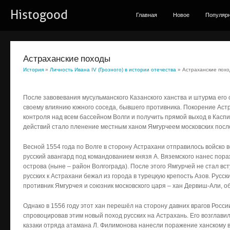
Histogood
Главная
Новое
Популяр
Астраханские походы
История
»
Личность Ивана IV (Грозного) в истории отечества
» Астраханские пох
После завовевания мусульманского Казанского ханства и штурма его
своему влиянию южного соседа, бывшего противника. Покорение Астр
контроля над всем бассейном Волги и получить прямой выход в Касп
действий стало пленение местным ханом Ямгурчеем московских посло
Весной 1554 года по Волге в сторону Астрахани отправилось войско в
русский авангард под командованием князя А. Вяземского нанес пор
острова (ныне – район Волгограда). После этого Ямгурчей не стал вс
русских к Астрахани бежал из города в турецкую крепость Азов. Русс
противник Ямгурчея и союзник московского царя – хан Дервиш-Али, 
Однако в 1556 году этот хан перешёл на сторону давних врагов Росс
спровоцировав этим новый поход русских на Астрахань. Его возглави
казаки отряда атамана Л. Филимонова нанесли поражение ханскому в