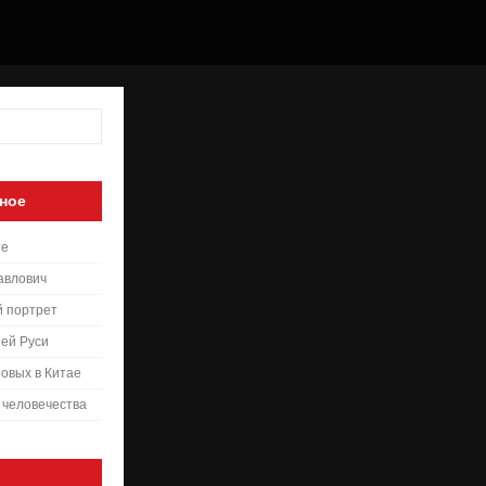
ное
те
авлович
й портрет
ей Руси
овых в Китае
 человечества