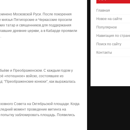
Главная
дчинено Московской Руси. После покорения
Новое на сайте
у князья Пятигорские и Черкасские просили
ских татар и священников для поддержания
Популярное
павшие древние церкви, а в Кабарде проявили
Навигация по стра
е.
Поиск по сайту
Контакты
бьёве и Преображенском. С каждым годом у
воё «потешное» войско, состоявшее из
д: “Преображенские конюхи”, как выражалась
ховного Совета на Октябрьской площади. Когда
оследний момент проведение митинга на
попытку заблокировать площадь. Появились