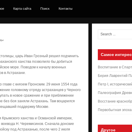
ное
Карта сайта
Поиск
Контакты
оды
Самое интерес
 столицы, царь Иван Грозный решил подчинить
аханского ханства позволило бы добиться
ийское море. Поводом к началу военных
Воспитание в Спар
в в Астрахани.
Берия Лаврентий П
о главе с князем Пронским. 29 июня 1554 года
Петр I, исторически
ажение головному отряду астраханцев у Черного
Палеография Древн
тупать в новое сражение и при приближении
кие без боя заняли Астрахань. Там воцарился
Восстание краснобр
обещавший поддержку Москве.
Первобытная эпоха
ии Крымского ханства и Османской империи,
л воевода Н. Черемисинов. Сначала донские
ойску под Астраханью, после чего 2 июля
Другое