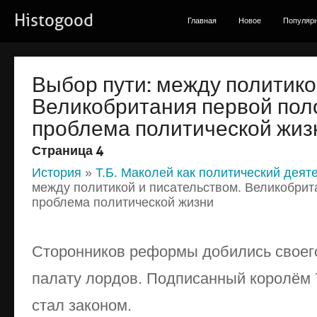
Histogood
Главная
Новое
Популяр
Выбор пути: между политико
Великобритания первой поло
проблема политической жиз
Страница 4
История
»
Т.Б. Маколей как политический деяте
между политикой и писательством. Великобрит
проблема политической жизни
Сторонников реформы добились своег
палату лордов. Подписанный королём 
стал законом.