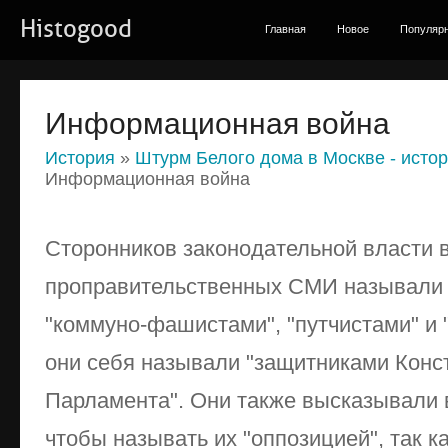
Histogood
Главная
Новое
Популяр
Информационная война
История
»
Штурм Белого дома в Москве - исто
Информационная война
Сторонников законодательной власти 
проправительственных СМИ называли 
"коммуно-фашистами", "путчистами" и 
они себя называли "защитниками Конс
Парламента". Они также высказывали 
чтобы называть их "оппозицией", так 