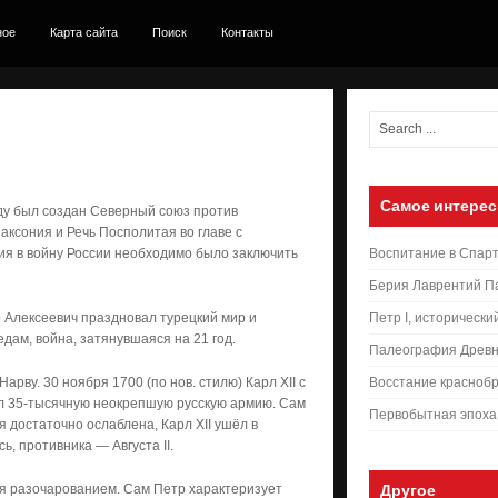
ное
Карта сайта
Поиск
Контакты
Самое интерес
оду был создан Северный союз против
аксония и Речь Посполитая во главе с
ния в войну России необходимо было заключить
Воспитание в Спар
Берия Лаврентий П
р Алексеевич праздновал турецкий мир и
Петр I, исторически
дам, война, затянувшаяся на 21 год.
Палеография Древн
рву. 30 ноября 1700 (по нов. стилю) Карл XII с
Восстание краснобр
ил 35-тысячную неокрепшую русскую армию. Сам
Первобытная эпоха
ия достаточно ослаблена, Карл XII ушёл в
ь, противника — Августа II.
я разочарованием. Сам Петр характеризует
Другое