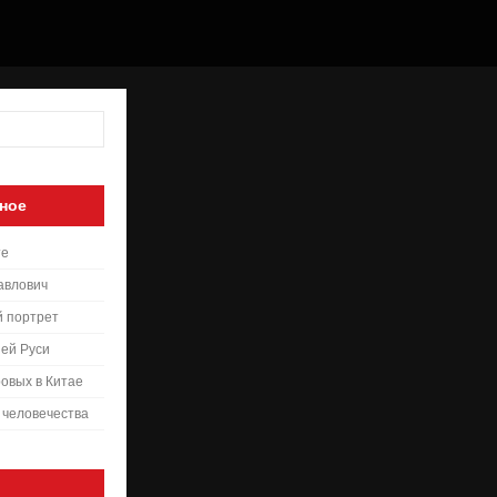
ное
те
авлович
й портрет
ей Руси
овых в Китае
 человечества