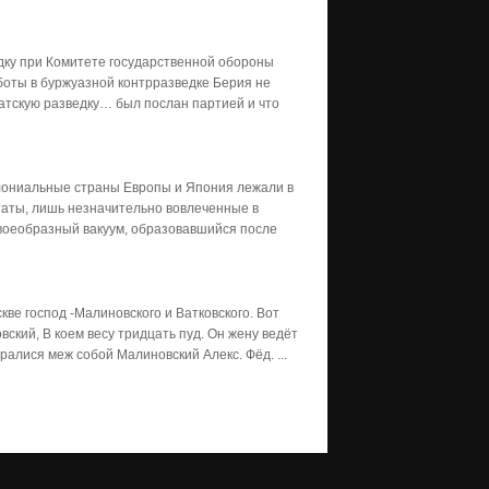
дку при Комитете государственной обороны
боты в буржуазной контрразведке Берия не
аватскую разведку… был послан партией и что
олониальные страны Европы и Япония лежали в
таты, лишь незначительно вовлеченные в
воеобразный вакуум, образовавшийся после
кве господ -Малиновского и Ватковского. Вот
ский, В коем весу тридцать пуд. Он жену ведёт
ралися меж собой Малиновский Алекс. Фёд. ...