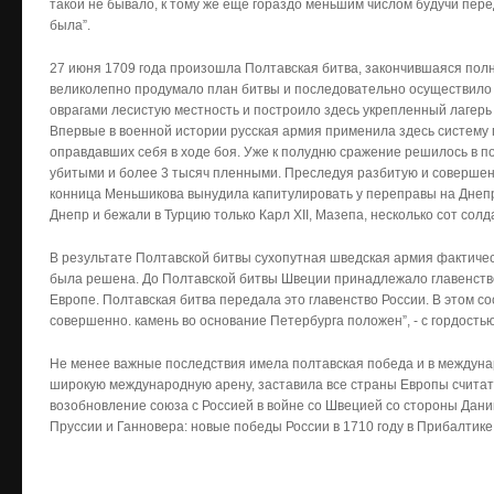
такой не бывало, к тому же ещё гораздо меньшим числом будучи пере
была”.
27 июня 1709 года произошла Полтавская битва, закончившаяся пол
великолепно продумало план битвы и последовательно осуществило 
оврагами лесистую местность и построило здесь укрепленный лагерь
Впервые в военной истории русская армия применила здесь систему 
оправдавших себя в ходе боя. Уже к полудню сражение решилось в п
убитыми и более 3 тысяч пленными. Преследуя разбитую и соверше
конница Меньшикова вынудила капитулировать у переправы на Днеп
Днепр и бежали в Турцию только Карл XII, Мазепа, несколько сот солд
В результате Полтавской битвы сухопутная шведская армия фактиче
была решена. До Полтавской битвы Швеции принадлежало главенств
Европе. Полтавская битва передала это главенство России. В этом со
совершенно. камень во основание Петербурга положен”, - с гордостью
Не менее важные последствия имела полтавская победа и в междун
широкую международную арену, заставила все страны Европы считат
возобновление союза с Россией в войне со Швецией со стороны Дани
Пруссии и Ганновера: новые победы России в 1710 году в Прибалтике