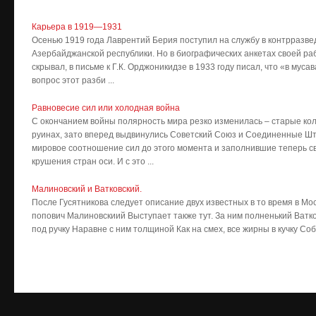
Карьера в 1919—1931
Осенью 1919 года Лаврентий Берия поступил на службу в контрразве
Азербайджанской республики. Но в биографических анкетах своей ра
скрывал, в письме к Г.К. Орджоникидзе в 1933 году писал, что «в мус
вопрос этот разби ...
Равновесие сил или холодная война
С окончанием войны полярность мира резко изменилась – старые к
руинах, зато вперед выдвинулись Советский Союз и Соединенные Ш
мировое соотношение сил до этого момента и заполнившие теперь с
крушения стран оси. И с это ...
Малиновский и Ватковский.
После Гусятникова следует описание двух известных в то время в Мос
попович Малиновскиий Выступает также тут. За ним полненький Ватков
под ручку Наравне с ним толщиной Как на смех, все жирны в кучку Соб