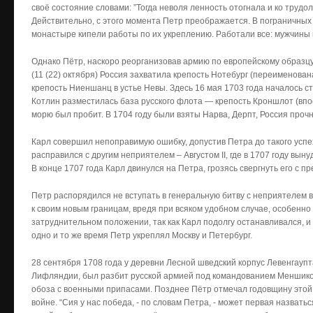
своё состояние словами: ”Тогда неволя ленность отогнала и ко трудол
Действительно, с этого момента Петр преображается. В пограничных
монастыре кипели работы по их укреплению. Работали все: мужчины
Однако Пётр, наскоро реорганизовав армию по европейскому образцу,
(11 (22) октября) Россия захватила крепость Нотебург (переименован
крепость Ниеншанц в устье Невы. Здесь 16 мая 1703 года началось с
Котлин разместилась база русского флота — крепость Кроншлот (впо
морю был пробит. В 1704 году были взяты Нарва, Дерпт, Россия проч
Карл совершил непоправимую ошибку, допустив Петра до такого успех
расправился с другим неприятелем – Августом II, где в 1707 году вы
В конце 1707 года Карл двинулся на Петра, грозясь свергнуть его с п
Петр распорядился не вступать в генеральную битву с неприятелем в
к своим новым границам, вредя при всяком удобном случае, особенно
затруднительном положении, так как Карл подолгу останавливался, и 
одно и то же время Петр укреплял Москву и Петербург.
28 сентября 1708 года у деревни Лесной шведский корпус Левенгаупт
Лифляндии, был разбит русской армией под командованием Меншико
обоза с военными припасами. Позднее Пётр отмечал годовщину этой
войне. “Сия у нас победа, - по словам Петра, - может первая назват