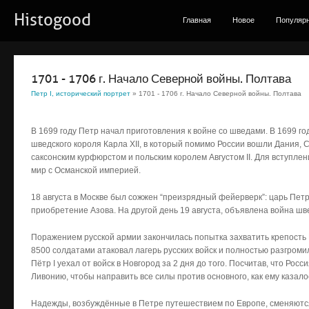
Histogood
Главная
Новое
Популяр
1701 - 1706 г. Начало Северной войны. Полтава
Петр I, исторический портрет
» 1701 - 1706 г. Начало Северной войны. Полтава
В 1699 году Петр начал приготовления к войне со шведами. В 1699 г
шведского короля Карла XII, в который помимо России вошли Дания, С
саксонским курфюрстом и польским королем Августом II. Для вступле
мир с Османской империей.
18 августа в Москве был сожжен “преизрядный фейерверк”: царь Пет
приобретение Азова. На другой день 19 августа, объявлена война шве
Поражением русской армии закончилась попытка захватить крепость На
8500 солдатами атаковал лагерь русских войск и полностью разгром
Пётр I уехал от войск в Новгород за 2 дня до того. Посчитав, что Росс
Ливонию, чтобы направить все силы против основного, как ему казалос
Надежды, возбуждённые в Петре путешествием по Европе, сменяютс