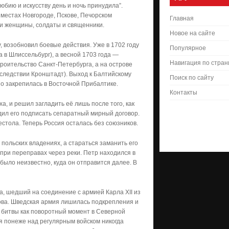
юбию и искусству день и ночь принудила”.
 местах Новгороде, Пскове, Печорском
Главная
 и женщины, солдаты и священники.
Новое на сайте
 возобновил боевые действия. Уже в 1702 году
Популярное
а в Шлиссельбург), а весной 1703 года —
Навигация по стра
троительство Санкт-Петербурга, а на острове
следствии Кронштадт). Выход к Балтийскому
Поиск по сайту
но закрепилась в Восточной Прибалтике.
Контакты
а, и решил загладить её лишь после того, как
нудил его подписать сепаратный мирный договор.
рестола. Теперь Россия осталась без союзников.
 польских владениях, а стараться заманить его
 при переправах через реки. Петр находился в
было неизвестно, куда он отправится далее. В
а, шедший на соединение с армией Карла XII из
ва. Шведская армия лишилась подкрепления и
 битвы как поворотный момент в Северной
ься понеже над регулярным войском никогда