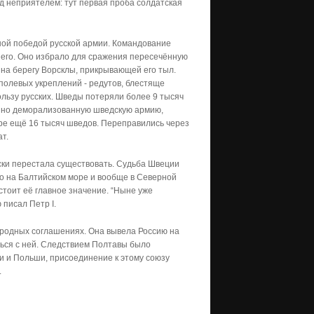
д неприятелем: тут первая проба солдатская
ной победой русской армии. Командование
его. Оно избрало для сражения пересечённую
 на берегу Ворсклы, прикрывающей его тыл.
полевых укреплений - редутов, блестяще
ользу русских. Шведы потеряли более 9 тысяч
нно деморализованную шведскую армию,
ре ещё 16 тысяч шведов. Переправились через
ат.
ски перестала существовать. Судьба Швеции
о на Балтийском море и вообще в Северной
стоит её главное значение. “Ныне уже
 писал Петр I.
ародных соглашениях. Она вывела Россию на
ься с ней. Следствием Полтавы было
и и Польши, присоединение к этому союзу
.