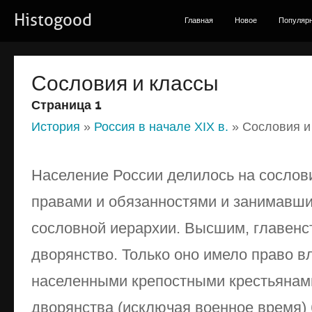
Histogood
Главная
Новое
Популяр
Сословия и классы
Страница 1
История
»
Россия в начале XIX в.
» Сословия и
Население России делилось на сосло
правами и обязанностями и занимавши
сословной иерархии. Высшим, главен
дворянство. Только оно имело право в
населенными крепостными крестьянам
дворянства (исключая военное время)