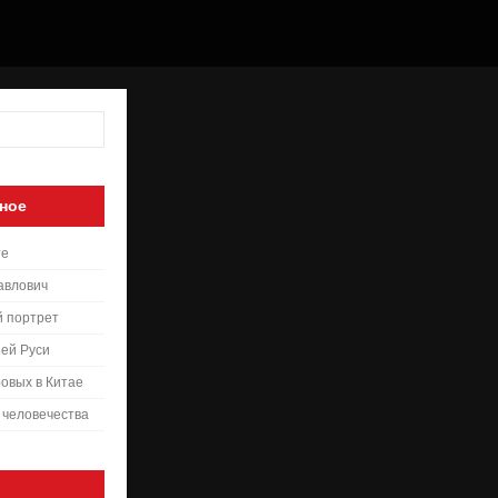
ное
те
авлович
й портрет
ей Руси
овых в Китае
 человечества