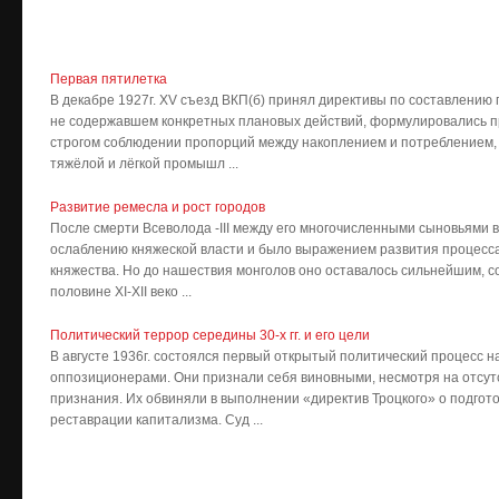
Первая пятилетка
В декабре 1927г. XV съезд ВКП(б) принял директивы по составлению 
не содержавшем конкретных плановых действий, формулировались 
строгом соблюдении пропорций между накоплением и потреблением,
тяжёлой и лёгкой промышл ...
Развитие ремесла и рост городов
После смерти Всеволода -III между его многочисленными сыновьями вс
ослаблению княжеской власти и было выражением развития процесс
княжества. Но до нашествия монголов оно оставалось сильнейшим, с
половине XI-XII веко ...
Политический террор середины 30-х гг. и его цели
В августе 1936г. состоялся первый открытый политический процесс 
оппозиционерами. Они признали себя виновными, несмотря на отсут
признания. Их обвиняли в выполнении «директив Троцкого» о подгото
реставрации капитализма. Суд ...