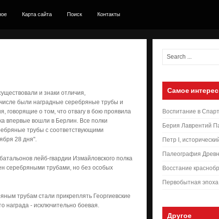
ное
Карта сайта
Поиск
Контакты
Самое интерес
существовали и знаки отличия,
х числе были наградные серебряные трубы и
, говорящие о том, что отвагу в бою проявила
Воспитание в Спар
ска впервые вошли в Берлин. Все полки
Берия Лаврентий П
еребряные трубы с соответствующими
ября 28 дня".
Петр I, исторически
Палеография Древн
з батальонов лейб-гвардии Измайловского полка
ен серебряными трубами, но без особых
Восстание краснобр
Первобытная эпоха
ряным трубам стали прикреплять Георгиевские
то награда - исключительно боевая.
Другое