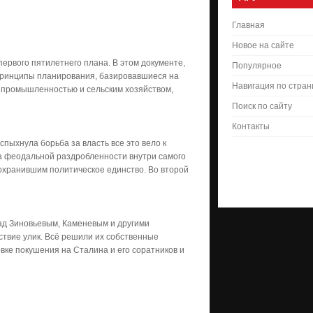
Главная
Новое на сайте
первого пятилетнего плана. В этом документе,
Популярное
принципы планирования, базировавшиеся на
Навигация по стра
 промышленностью и сельским хозяйством,
Поиск по сайту
Контакты
пыхнула борьба за власть все это вело к
а феодальной раздробленности внутри самого
охранившим политическое единство. Во второй
над Зиновьевым, Каменевым и другими
ствие улик. Всё решили их собственные
вке покушения на Сталина и его соратников и