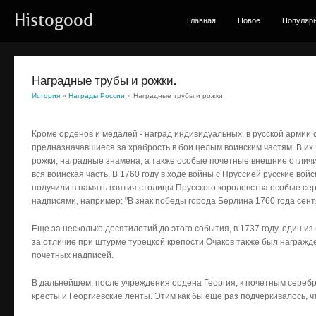
Histogood
Главная
Новое
Популяр
Наградные трубы и рожки.
История
»
Награды России
» Наградные трубы и рожки.
Кроме орденов и медалей - наград индивидуальных, в русской армии 
предназначавшиеся за храбрость в бои целым воинским частям. В и
рожки, наградные знамена, а также особые почетные внешние отличия
вся воинская часть. В 1760 году в ходе войны с Пруссией русские вой
получили в память взятия столицы Прусского королевства особые с
надписями, например: "В знак победы города Берлина 1760 года сент
Еще за несколько десятилетий до этого события, в 1737 году, один и
за отличие при штурме турецкой крепости Очаков также был награжд
почетных надписей.
В дальнейшем, после учреждения ордена Георгия, к почетным сереб
кресты и Георгиевские ленты. Этим как бы еще раз подчеркивалось, ч