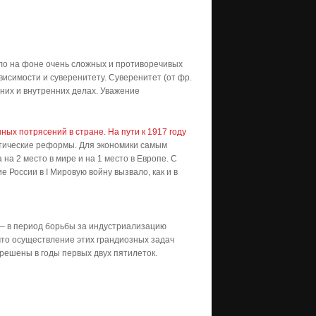
ло на фоне очень сложных и противоречивых
исимости и суверенитету. Суверенитет (от фр.
шних и внутренних делах. Уважение
ных потрясений в стране. На пути к 1917 году
атические реформы. Для экономики самым
на 2 место в мире и на 1 место в Европе. С
 России в I Мировую войну вызвало, как и в
я – в период борьбы за индустриализацию
что осуществление этих грандиозных задач
 решены в годы первых двух пятилеток.