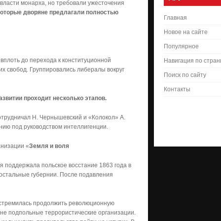
власти монарха, но требовали ужесточения
оторые дворяне предлагали полностью
Главная
Новое на сайте
Популярное
вплоть до перехода к конституционной
Навигация по стра
их свобод. Группировались либералы вокруг
Поиск по сайту
Контакты
звитии проходит несколько этапов.
трудничал Н. Чернышевский и «Колокол» А.
нию под руководством интеллигенции.
анизации «
Земля и воля
я поддержала польское восстание 1863 года в
 остальные губернии. После подавления
 стремилась продолжить революционную
ране подпольные террористические организации.