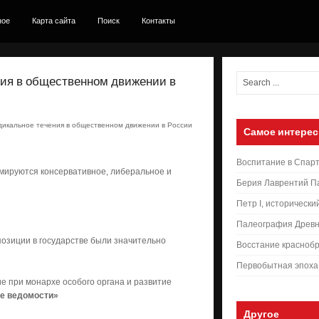
ное
Карта сайта
Поиск
Контакты
ния в общественном движении в
дикальное течения в общественном движении в России
Самое интерес
Воспитание в Спар
рмируются консервативное, либеральное и
Берия Лаврентий П
Петр I, исторически
Палеография Древн
позиции в государстве были значительно
Восстание краснобр
Первобытная эпоха
е при монархе особого органа и развитие
ие ведомости»
Другое