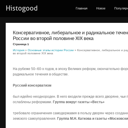
Histogood
Главная
Новое
Популяр
Консервативное, либеральное и радикальное тече
России во второй половине XIX века
Страница 1
История
»
Основные этапы истории России
» Консервативное, либеральное и ра
во второй половине XIX века
На рубеже 50–60-х годов, в эпоху Великих реформ, окончательно фо
радикальное течения в обществе.
Русский консерватизм
был идейно неоднороден. В него входили прежде всего дворяне, чьи 
ослаблены реформами.
Группа вокруг газеты «Весть»
требовало ограничения самодержавия в пользу дворян через создани
земского самоуправления.
Группа М.Н. Каткова и газеты «Московск