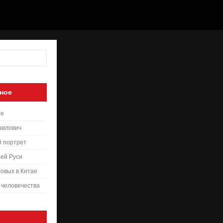
ное
те
авлович
й портрет
ей Руси
овых в Китае
 человечества