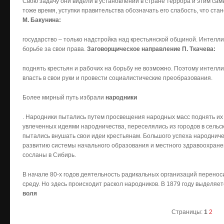
Свою задачу они видели в установлении в стране террора и этим сам
тоже время, уступки правительства обозначать его слабость, что ста
М. Бакунина:
государство – только надстройка над крестьянской общиной. Интелли
борьбе за свои права.
Заговорщическое направление П. Ткачева:
поднять крестьян и рабочих на борьбу не возможно. Поэтому интелл
власть в свои руки и провести социалистические преобразования.
Более мирный путь избрали
народники
. Народники пытались путем просвещения народных масс поднять их н
увлеченных идеями народничества, переселялись из городов в сельс
пытались внушать свои идеи крестьянам. Большого успеха народниче
развитию системы начального образования и местного здравоохран
сосланы в Сибирь.
В начале 80-х годов деятельность радикальных организаций переноси
среду. Но здесь происходит раскол народников. В 1879 году выделяе
воля
Страницы:
1
2