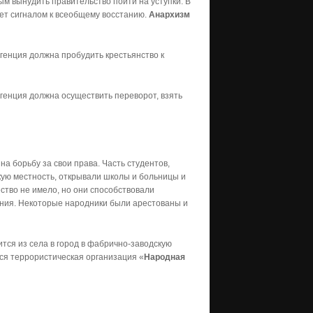
ым вынудить правительство пойти на уступки. В
нет сигналом к всеобщему восстанию.
Анархизм
генция должна пробудить крестьянство к
игенция должна осуществить переворот, взять
а борьбу за свои права. Часть студентов,
кую местность, открывали школы и больницы и
ство не имело, но они способствовали
ения. Некоторые народники были арестованы и
тся из села в город в фабрично-заводскую
тся террористическая организация «
Народная