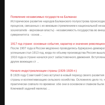
Появление независимых государств на Балканах
Историческое развитие народов Балканского полуострова происходи
процесов, связанных с их вековым стремлением к национальной незав
souverainete - верховная власть) - независимость государства во вне
суверенитета - основ ...
1917 год стране: основные события, характер и значение революцион
После 1907 года в России медленно проводились буржуазно-демокр
успешным стал 1913 год, когда по объему производства Россия вышла 
1910 года в стране начался рост забастовочного движения. Вступление
других воюющих ст ...
Начало индустриализации страны (1926-1928 гг.)
В 1926 году Советский Союз вступил в новый период своего развити
страны и коллективизацию сельского хозяйства. Осложняло дело то, 
практически совпало по времени: обе они в основном и главном были
Ключевой задачей являлас ...