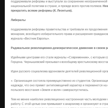
поддерживали реформы и выступали за сохранение неограниченной 
национальной политики в стране, и прежде всего против поляков.
Нек
прекратить всякие реформы (К. Леонтьев).
Либералы
поддерживали реформы правительства и требовали их продолжения 
монархии, всеобщего избирательного права и расширения гражданск
журнала «Вестник Европы».
Радикальное революционно-демократическое движение в своем ра
Идейными центрами его стали журналы «Современник», с которым со
Герцена. Чернышевский призывал к всеобщему крестьянскому восста
Идеи русского социализма вдохновили деятелей революционной орг
». Организация состояла преимущественно из студентов. Организаци
надежде, что оно примет антипомещичий характер и перекинется на
польского восстания «Земля и воля» самораспустилась.
Тем не менее наиболее революционно настроенная часть молодежи
работу. С этой целью они примыкают к анархизму и организуют в ст