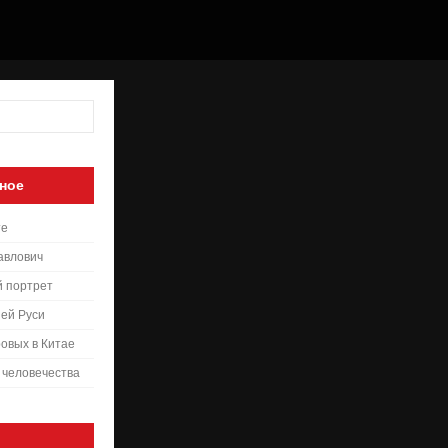
ное
те
авлович
й портрет
ей Руси
овых в Китае
 человечества