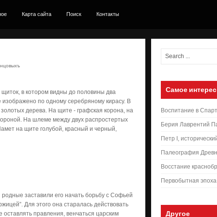
ное
Карта сайта
Поиск
Контакты
янцовыхъ
Самое интерес
й щиток, в котором видны до половины два
е изображено по одно­му серебряному кирасу. В
 золотых дерева. На щите - графская корона, на
Воспитание в Спар
ороной. На шлеме между двух рас­простертых
Берия Лаврентий П
Намет на щите голубой, красный и черный,
Петр I, исторически
Палеография Древн
Восстание краснобр
Первобытная эпоха
и родные заставили его начать борьбу с Софьей
жицей”. Для этого она старалась действовать
Другое
не оставлять правления, венчаться царским