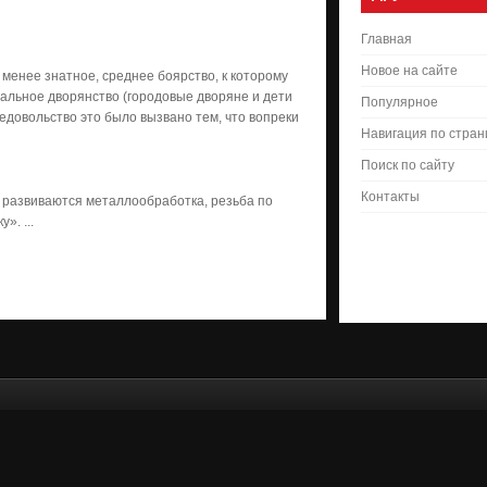
Главная
Новое на сайте
менее знатное, среднее боярство, к которому
иальное дворянство (городовые дворяне и дети
Популярное
Недовольство это было вызвано тем, что вопреки
Навигация по стра
Поиск по сайту
Контакты
о развиваются металлообработка, резьба по
». ...