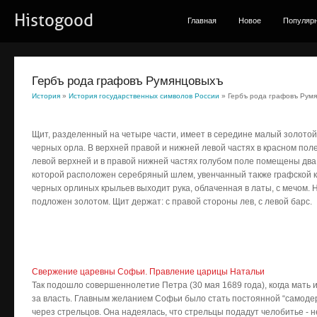
Histogood
Главная
Новое
Популяр
Гербъ рода графовъ Румянцовыхъ
История
»
История государственных символов России
» Гербъ рода графовъ Рум
Щит, разделенный на четыре ча­сти, имеет в середине малый золо­то
черных орла. В верхней правой и нижней левой частях в красном пол
левой вер­хней и в правой нижней частях голубом поле помещены два
которой расположен серебряный шлем, увенчанный также графской к
черных орлиных крыль­ев выходит рука, облаченная в латы, с мечом. 
подложен золотом. Щит держат: с правой стороны лев, с левой барс.
Свержение царевны Софьи. Правление царицы Натальи
Так подошло совершеннолетие Петра (30 мая 1689 года), когда мать 
за власть. Главным желанием Софьи было стать постоянной “самодер
через стрельцов. Она надеялась, что стрельцы подадут челобитье - 