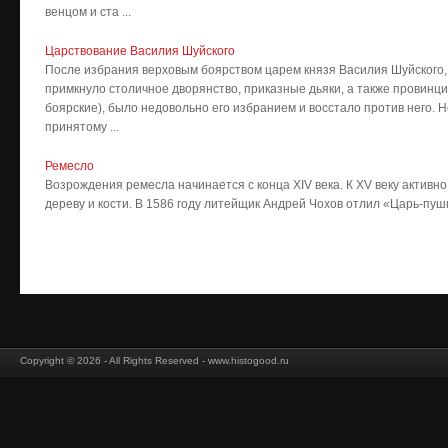
венцом и ста ...
Царствование Василия Шуйского
После избрания верховым боярством царем князя Василия Шуйского, 
примкнуло столичное дворянство, приказные дьяки, а также провинц
боярские), было недовольно его избранием и восстало против него. 
принятому ...
Ремесло
Возрождения ремесла начинается с конца XIV века. К XV веку активн
дереву и кости. В 1586 году литейщик Андрей Чохов отлил «Царь-пушку
Copyright © 2026 - All Rights Reserved - www.histogood.ru