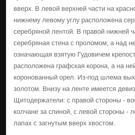
вверх. В левой верхней части на красн
ниж­нему левому углу расположена сер
серебря­ной лентой. В правой нижней ч
серебряная стена с про­ломом, а над н
означающая взятую Гудовичем крепост
расположена графская корона, а на не
коронованный орел. Из-под шлема вых
золотом. Вни­зу на ленте имеется деви
Щитодержатели: с правой сто­роны - во
колчане за спиной, с левой стороны - 
лапах с загнутым вверх хвостом.