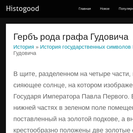
Histogood
Главная
Новое
Популяр
Гербъ рода графа Гудовича
История
»
История государственных символов
Гудовича
В щите, разделенном на четыре части,
сияющее солнце, на котором изоб­раже
Госу­даря Императора Павла Первого. 
нижней частях в зеленом поле помещен
поставленный на золотой подкове, а в
крестообразно положены две зо­лотые