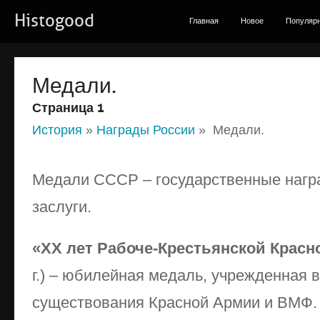
Histogood
Главная
Новое
Популяр
Медали.
Страница 1
История
»
Награды России
» Медали.
Медали СССР – государственные награ
заслуги.
«ХХ лет Рабоче-Крестьянской Крас
г.) – юбилейная медаль, учрежденная 
существования Красной Армии и ВМФ.