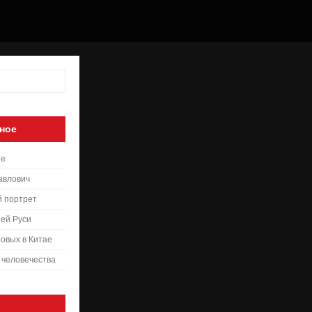
ное
те
авлович
й портрет
ей Руси
овых в Китае
 человечества