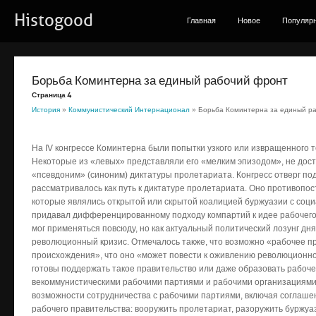
Histogood
Главная
Новое
Популяр
Борьба Коминтерна за единый рабочий фронт
Страница 4
История
»
Коммунистический Интернационал
» Борьба Коминтерна за единый р
На IV конгрессе Коминтерна были попытки узкого или извращенного т
Некоторые из «левых» представляли его «мелким эпизодом», не дост
«псевдоним» (синоним) диктатуры пролетариата. Конгресс отверг по
рассматривалось как путь к диктатуре пролетариата. Оно противопо
которые являлись открытой или скрытой коалицией буржуазии с соц
придавал дифференцированному подходу компартий к идее рабочего 
мог применяться повсюду, но как актуальный политический лозунг дня
революционный кризис. Отмечалось также, что возможно «рабочее п
происхождения», что оно «может повести к оживлению революционн
готовы поддержать такое правительство или даже образовать рабоче
векоммунистическими рабочими партиями и рабочими организациями
возможности сотрудничества с рабочими партиями, включая соглаше
рабочего правительства: вооружить пролетариат, разоружить буржу