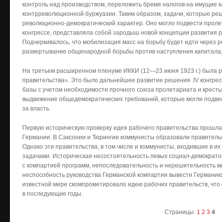
контроль над производством, переложить бремя налогов на имущие 
контрреволюционной буржуазии. Таким образом, задачи, которые ре
революционно-демократический характер. Оно могло подвести пролета
конгрессе, представляла собой зародыш новой концепции развития р
Подчеркивалось, что мобилизация масс на борьбу будет идти через 
развертывание общенародной борьбы против наступления капитала,
На третьем расширенном пленуме ИККИ (12—23 июня 1923 г.) была 
правительства». Это было дальнейшее развитие решения .IV конгрес
базы с учетом необходимости прочного союза пролетариата и крест
выдвижение общедемократических требований, которые могли подвес
за власть.
Первую историческую проверку идея рабочего правительства прошла 
Германии. В Саксонии и Тюрингии коммунисты образовали правитель
Однако эти правительства, в том числе и коммунисты, входившие в их
задачами. Историческая несостоятельность левых социал-демократо
с компартией программ, непоследовательность и нерешительность м
неспособность руководства Германской компартии вывести Германию 
известной мере скомпрометировало идею рабочих правительств, что
в последующие годы.
Страницы:
1
2
3
4