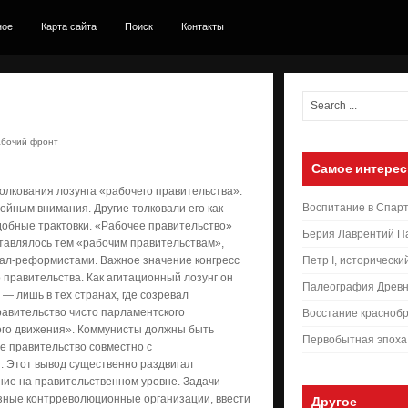
ное
Карта сайта
Поиск
Контакты
абочий фронт
Самое интерес
олкования лозунга «рабочего правительства».
Воспитание в Спар
ойным внимания. Другие толковали его как
добные трактовки. «Рабочее правительство»
Берия Лаврентий П
ставлялось тем «рабочим правительствам»,
иал-реформистами. Важное значение конгресс
Петр I, исторически
правительства. Как агитационный лозунг он
Палеография Древн
 — лишь в тех странах, где созревал
равительство чисто парламентского
Восстание краснобр
ого движения». Коммунисты должны быть
Первобытная эпоха
е правительство совместно с
. Этот вывод существенно раздвигал
ние на правительственном уровне. Задачи
азные контрреволюционные организации, ввести
Другое