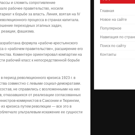
классы и сломить сопротивление
шало рабочее правительство, носили
Главная
риат к борьбе за власть. Линия, взятая на IV
Новое на сайте
еволюционного процесса в странах капитала.
решение переходных этапных задач,
Популярное
 реакции, фашизма.
Навигация по стра
разработана формула «рабоче-крестьянского
Поиск по сайту
са о «рабочем правительстве», расширение его
ьянства. Коминтерн ориентировал компартии на
Контакты
ти рабочий класс к непосредственной борьбе
в период революционного кризиса 1923 г. в
ства совместно с левыми социал-демократами.
 состав, не справились с возложенными на них
в, отказавшихся от реализации согласованных
инистров-коммунистов в Саксонии и Тюрингии,
из кризиса путем революции — все это в
 облегчало ультралевым искажение ее сущности