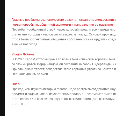
Главные проблемы экономического развития стран в период докапит
черты первобытнообщинной экономики и направления ее развития
Первобытнообщинный строй, через который прошли все народы мира
отсчет его истории начался сотни тысяч лет назад. Основой произ
строя была коллективная, общинная собственность на орудия и сред
еще не мог созда ...
Упадок Любека
В 1520 г. Карл V, который уже в то время был испанским королем, б
со своим братом Фердинандом, он сохранил за собой Нидерланды, к
Фрисландию и Утрехт; вследствие этого Германия утратила богатое 
Это, конечно, было очен ...
Флаги
Прежде, чем изучить историю флагов, надо раскрыть содержание нау
предмет и задачи. Флаги изучает вексиллология – вспомогательная 
этого слова. Оно состоит из двух слов: вексиллология (лат. вексиллум –
этого, п ...