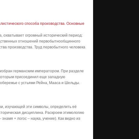
алистического способа производства. Основные
, охватывает огромный исторический период:
водственных отношений первобытнообщинного
ства производства. Труд первобытного человека
ыл избран германским императором. При разделе
 которым присоединил еще западную
побережье с устьями Рейна, Мааса и Шельды.
ки, изучающей эти символы, определить её
историческая дисциплина. Раскроем этимологию
 знамя + логос – наука, учение). Как видно из