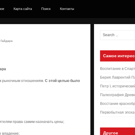
ное
Карта сайта
Поиск
Контакты
 Гайдара
Самое интерес
Воспитание в Спар
ара
Берия Лаврентий П
 к рыночным отношениям.
С этой целью было
Петр I, исторически
Палеография Древн
Восстание краснобр
Первобытная эпоха
ителям права самим назначать цены;
Другое
е владение;