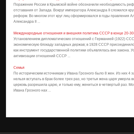
Поражение России в Крымской войне обозначили необходимость рефо
отставания от Запада. Вокруг императора Александра II сложился кру
реформ. Во многом этот круг лиц сформировался в годы правления Ал
Александра II ...
Международные отношения и внешняя политика СССР в конце 20-30
Установлением дипломатических отношений с Германией (1922) ССС
экономическую блокаду западных держав; в 1928 СССР присоединился
как инструмент государственной политики объявлялась вне закона. У
активизации отношений СССР ...
Семья
По историческим источникам у Ивана Грозного было 8 жен. Из них 4 
нельзя вступать в брак более трех раз, но третья жена царя умерла 
церковь разрешила царю, и только ему, жениться в четвертый раз. Мо
Ивана Грозного нах ...