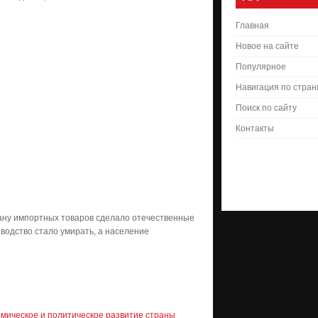
Главная
Новое на сайте
Популярное
Навигация по стра
Поиск по сайту
Контакты
трану импортных товаров сделало отечественные
водство стало умирать, а население
омическое и политическое развитие страны