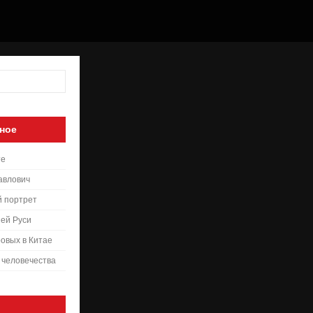
ное
те
авлович
й портрет
ей Руси
овых в Китае
 человечества