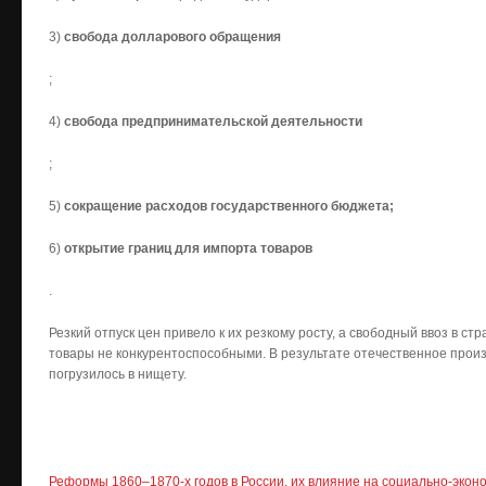
3)
свобода долларового обращения
;
4)
свобода предпринимательской деятельности
;
5)
сокращение расходов государственного бюджета;
6)
открытие границ для импорта товаров
.
Резкий отпуск цен привело к их резкому росту, а свободный ввоз в с
товары не конкурентоспособными. В результате отечественное произ
погрузилось в нищету.
Реформы 1860–1870-х годов в России, их влияние на социально-экон