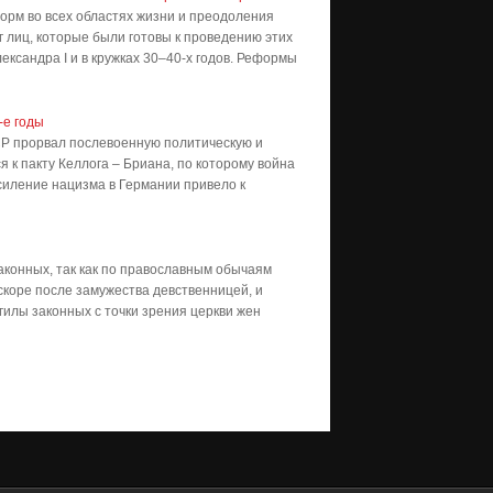
рм во всех областях жизни и преодоления
г лиц, которые были готовы к проведению этих
ександра I и в кружках 30–40-х годов. Реформы
-е годы
Р прорвал послевоенную политическую и
 к пакту Келлога – Бриана, по которому война
силение нацизма в Германии привело к
законных, так как по православным обычаям
вскоре после замужества девственницей, и
гилы законных с точки зрения церкви жен