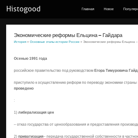
Histogood
Главная
Новое
Популяр
Экономические реформы Ельцина – Гайдара
История
»
Основные этапы истории России
» Экономические реформы Ельцина –
Осенью 1991 года
российское правительство под руководством
Егора Тимуровича Гайд
приступило к осуществлению реформ по переводу экономики страны
проведено
:
1)
либерализация цен
– отказ государства от ценообразования и предоставления производ
2)
приватизация
– передача государственной собственности в частно