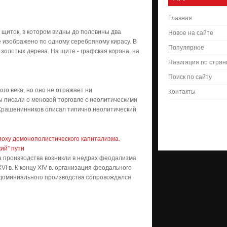
Главная
й щиток, в котором видны до половины два
Новое на сайте
е изображено по одно­му серебряному кирасу. В
Популярное
 золотых дерева. На щите - графская корона, на
Навигация по стра
Поиск по сайту
го века, но оно не отражает ни
Контакты
дцы писали о меновой торговле с неолитическими
С. Крашенинников описал типично неолитический
поху домонополистического капитализма.
ий” пути
 производства возникли в недрах феодализма
XVI в. К концу XIV в. организация феодального
 доминиального производства сопровождался