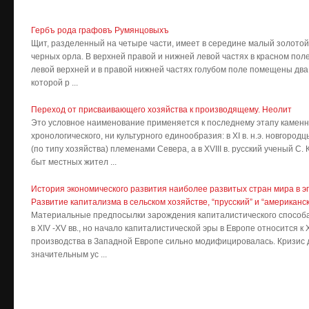
Гербъ рода графовъ Румянцовыхъ
Щит, разделенный на четыре ча­сти, имеет в середине малый золо­то
черных орла. В верхней правой и нижней левой частях в красном пол
левой вер­хней и в правой нижней частях голубом поле помещены два
которой р ...
Переход от присваивающего хозяйства к производящему. Неолит
Это условное наименование применяется к последнему этапу каменно
хронологического, ни культурного единообразия: в XI в. н.э. новгоро
(по типу хозяйства) племенами Севера, а в XVIII в. русский ученый 
быт местных жител ...
История экономического развития наиболее развитых стран мира в э
Развитие капитализма в сельском хозяйстве, “прусский” и “американск
Материальные предпосылки зарождения капиталистического способа
в XIV -XV вв., но начало капиталистической эры в Европе относится к 
производства в Западной Европе сильно модифицировалась. Кризис
значительным ус ...