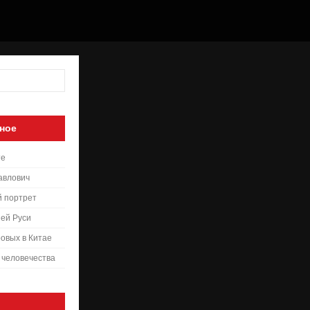
ное
те
авлович
й портрет
ей Руси
овых в Китае
 человечества