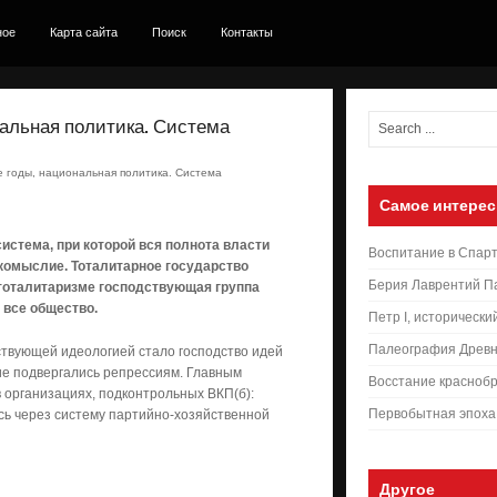
ное
Карта сайта
Поиск
Контакты
нальная политика. Система
е годы, национальная политика. Система
Самое интерес
система, при которой вся полнота власти
Воспитание в Спар
комыслие. Тоталитарное государство
Берия Лаврентий П
тоталитаризме господствующая группа
 все общество.
Петр I, исторически
Палеография Древн
дствующей идеологией стало господство идей
ие подвергались репрессиям. Главным
Восстание краснобр
 организациях, подконтрольных ВКП(б):
Первобытная эпоха
ь через систему партийно-хозяйственной
Другое