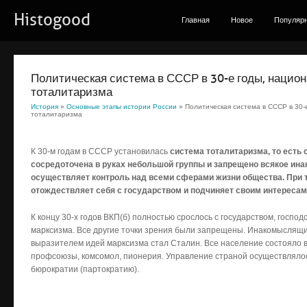
Histogood
Главная
Новое
Популяр
Политическая система в СССР в 30-е годы, нацио
тоталитаризма
История
»
Основные этапы истории России
» Политическая система в СССР в 30-
тоталитаризма
К 30-м годам в СССР установилась
система тоталитаризма, то есть 
сосредоточена в руках небольшой группы и запрещено всякое ина
осуществляет контроль над всеми сферами жизни общества. При 
отождествляет себя с государством и подчиняет своим интересам
К концу 30-х годов ВКП(б) полностью срослось с государством, госпо
марксизма. Все другие точки зрения были запрещены. Инакомыслящ
выразителем идей марксизма стал Сталин. Все население состояло в
профсоюзы, комсомол, пионерия. Управление страной осуществлялос
бюрократии (партократию).