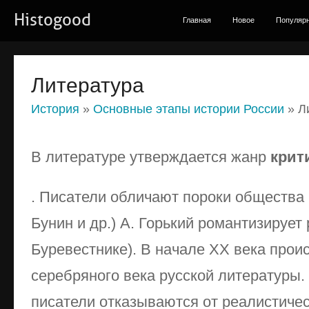
Histogood
Главная
Новое
Популяр
Литература
История
»
Основные этапы истории России
» Л
В литературе утверждается жанр
крит
. Писатели обличают пороки общества (
Бунин и др.) А. Горький романтизируе
Буревестнике). В начале ХХ века прои
серебряного века русской литературы
писатели отказываются от реалистиче