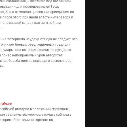
сними соглашения, известного под названием
поведания для последователей Гуса,
тв, была отменена церковная юрисдикция по
 после этого признали власть императора и
, положившей конец гуситским войнам,
н.
ие потерпело неудачу, отсюда не следует, что
источником боевых революционных традиций
ые удары: она потеряла значительную долю
ны понес непоправимый урон авторитет
ная борьба против немецкого засилья; рост
ры.
публики
ссийской империи в положении "туземцев",
лучил реальную возможность начать собирать
орию. В истории татарского на ...