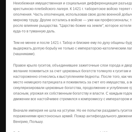
Неизбежная имущественная и социальная дифференциация разъеда
крестьянско-плебейского лагеря. К 1421 г. таборитское войско теряе
ополчения. Часть ополченцев, использовав свою долю военной добыч
мирному труду. Другие остались в войске — уже как профессионалы; т
росло влияние рыцарства. "Царство божие на земле", которое хотели
куда-то в туманную даль.
Тем не менее и после 1421 г. Табор и близкие ему по духу общины бу
выдержать долгую борьбу не только с императорско-католическим лаг
(чашниками).
Правое крыло гуситов, объединившее зажиточные слои города и дво
желание поживиться за счет церковных богатств толкнуло к гуситам и
настороженно отнеслись к выступлениям бедноты. После того, как че
место немецкого патрициата и поживились за счет его имущества, а 
секуляризировали церковные богатства, продолжение и углубление 
опасным, угрожая их собственным богатству и власти. С каждым годом
движении все настойчивее стремился к компромиссу с императором и
Вначале империя не шла на уступки. Но ее попытки раздавить гусит
поражениями крестоносных армий. Пожар антифеодального движения
Венгрию, Польшу.