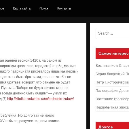
ное
Карта сайта
Поиск
Контакты
Самое интерес
ая ранней весной 1420 г. на одном из
Воспитание в Спар
нировали крестьяне, городской плебс, мелкие
мецкого патрициата рисовалось лишь как первый
Берия Лаврентий П
се должны быть братьями, а панов чтобы не
имя братьев, говорят, что отныне не будет
Петр I, исторически
. Пусть на Таборе не будет ничего моего и
Палеография Древн
х и всегда должно быть общим" — учили их
.[7]
http://klinika-redwhite.com/lechenie-zubov/
Восстание краснобр
Первобытная эпоха
ребления. Но долго так не могло
XV в. было, разумеется, немыслимо.
Другое