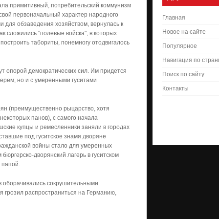
ла примитивный, потребительский коммунизм
т свой первоначальный характер народного
Главная
и для обзаведения хозяйством, вернулась к
Новое на сайте
ак сложились "полевые войска", в которых
 построить табориты, понемногу отодвигалось
Популярное
Навигация по стра
дут опорой демократических сил. Им придется
Поиск по сайту
ерем, но и с умеренными гуситами
Контакты
рян (преимущественно рыцарство, хотя
 некоторых панов), с самого начала
шские купцы и ремесленники заняли в городах
вставшие под гуситское знамя дворяне
гражданской войны стало для умеренных
 бюргерско-дворянский лагерь в гуситском
 папой.
ов оборачивались сокрушительными
 грозил распространиться на Германию,