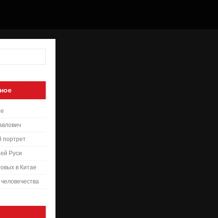
ное
те
авлович
й портрет
ей Руси
овых в Китае
 человечества