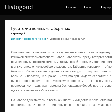
Histogood
Главная
Новое
Популяр
Гуситские войны. «Табориты»
Страница 2
История
»
Признание Чехии
» Гуситские войны. «Табориты»
Оплотом революционного крыла в гуситских войнах станет воздвигнут
южночешских холмов крепость Табор. Таборитам, среди которых доми
ремесленники, отнятие земель у католической церкви и изгнание не
шаг к установлению всеобщего равенства. Табориты говорили, что "в
было и чтобы человек не подчинялся человеку, и потому они приняли 
больше ни податей, ни оброков, ни тех, кто принуждает их платить". " 
ничего твоего, но пусть всего у всех будет поровну; отныне все у все
проповедники, поднимая народ на беспощадную борьбу против господ
где купить лечение зубов в твери.
На Таборе действительно ввели общность имущества и равенство пот
продолжаться. Утвердить принципы равенства и братства в условиях 