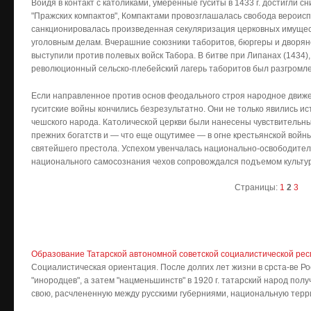
Войдя в контакт с католиками, умеренные гуситы в 1433 г. достигли 
"Пражских компактов", Компактами провозглашалась свобода вероис
санкционировалась произведенная секуляризация церковных имущес
уголовным делам. Вчерашние союзники таборитов, бюргеры и дворяне
выступили против полевых войск Табора. В битве при Липанах (1434)
революционный сельско-плебейский лагерь таборитов был разгромле
Если направленное против основ феодального строя народное движен
гуситские войны кончились безрезультатно. Они не только явились 
чешского народа. Католической церкви были нанесены чувствительн
прежних богатств и — что еще ощутимее — в огне крестьянской вой
святейшего престола. Успехом увенчалась национально-освободитель
национального самосознания чехов сопровождался подъемом культу
Страницы:
1
2
3
Образование Татарской автономной советской социалистической рес
Социалистическая ориентация. После долгих лет жизни в срста-ве Ро
"инородцев", а затем "нацменьшинств" в 1920 г. татарский народ по
свою, расчлененную между русскими губерниями, национальную террит