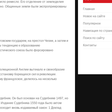
тигло ремесло. Его отделение от земледелия
ано. Общинные земли были экспроприированы
Главная
Новое на сайте
Популярное
Навигация по стра
Поиск по сайту
овским государем, на престол Чехии, а затем и
Контакты
ы тенденцию к образованию
астического союза было форсировано
волюционной Англии вытекало и своеобразие
асстановку борющихся сил в революции.
му французское, делилось на несколько
удебник. Он был основан на Судебнике 1497, но
. Издание Судебника 1550 года было актом
роходит вновь издаваемый закон: 1 Доклад