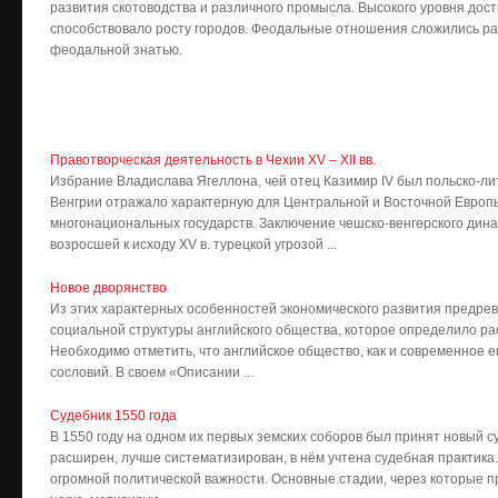
развития скотоводства и различного промысла. Высокого уровня дос
способствовало росту городов. Феодальные отношения сложились р
феодальной знатью.
Правотворческая деятельность в Чехии XV – XII вв.
Избрание Владислава Ягеллона, чей отец Казимир IV был польско-лит
Венгрии отражало характерную для Центральной и Восточной Европ
многонациональных государств. Заключение чешско-венгерского дин
возросшей к исходу XV в. турецкой угрозой ...
Новое дворянство
Из этих характерных особенностей экономического развития предре
социальной структуры английского об­щества, которое определило р
Необходимо отметить, что английское общество, как и современное е
сословий. В своем «Описании ...
Судебник 1550 года
В 1550 году на одном их первых земских соборов был принят новый с
расширен, лучше систематизирован, в нём учтена судебная практика
огромной политической важности. Основные стадии, через которые п