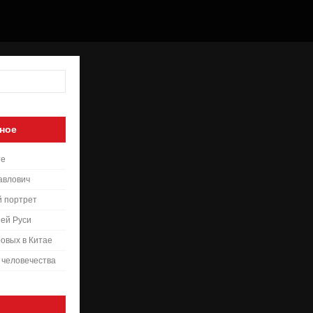
ное
те
авлович
й портрет
ей Руси
овых в Китае
 человечества