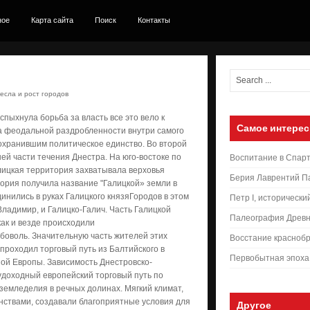
ное
Карта сайта
Поиск
Контакты
есла и рост городов
пыхнула борьба за власть все это вело к
Самое интерес
а феодальной раздробленности внутри самого
охранившим политическое единство. Во второй
ей части течения Днестра. На юго-востоке по
Воспитание в Спар
лицкая территория захватывала верховья
Берия Лаврентий П
ория получила название "Галицкой» земли в
инились в руках Галицкого князяГородов в этом
Петр I, исторически
ладимир, и Галицко-Галич. Часть Галицкой
Палеография Древн
как и везде происходили
оволь. Значительную часть жителей этих
Восстание краснобр
проходил торговый путь из Балтийского в
Первобытная эпоха
ной Европы. Зависимость Днестровско-
удоходный европейский торговый путь по
земледелия в речных долинах. Мягкий климат,
ствами, создавали благоприятные условия для
Другое