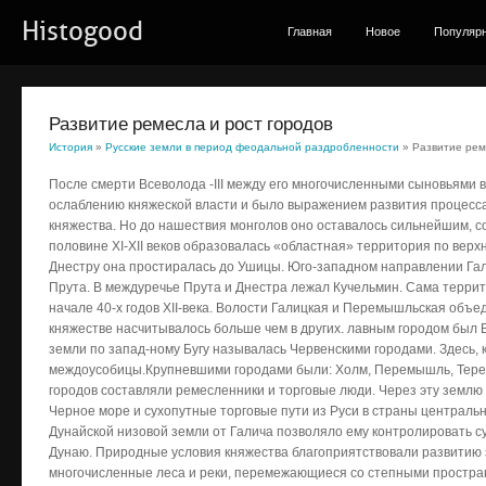
Histogood
Главная
Новое
Популяр
Развитие ремесла и рост городов
История
»
Русские земли в период феодальной раздробленности
» Развитие рем
После смерти Всеволода -III между его многочисленными сыновьями вс
ослаблению княжеской власти и было выражением развития процесс
княжества. Но до нашествия монголов оно оставалось сильнейшим, с
половине XI-XII веков образовалась «областная» территория по верхн
Днестру она простиралась до Ушицы. Юго-западном направлении Га
Прута. В междуречье Прута и Днестра лежал Кучельмин. Сама террит
начале 40-х годов XII-века. Волости Галицкая и Перемышльская объед
княжестве насчитывалось больше чем в других. лавным городом был В
земли по запад-ному Бугу называлась Червенскими городами. Здесь, 
междоусобицы.Крупневшими городами были: Холм, Перемышль, Тереб
городов составляли ремесленники и торговые люди. Через эту землю 
Черное море и сухопутные торговые пути из Руси в страны централь
Дунайской низовой земли от Галича позволяло ему контролировать с
Дунаю. Природные условия княжества благоприятствовали развитию 
многочисленные леса и реки, перемежающиеся со степными простран