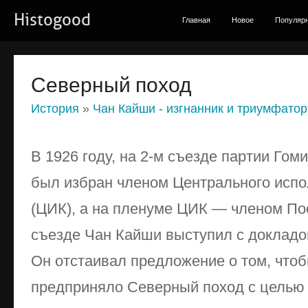
Histogood
Главная
Новое
Популяр
Северный поход
История
»
Чан Кайши - изгнанник и триумфатор
В 1926 году, на 2-м съезде партии Го
был избран членом Центрального испо
(ЦИК), а на пленуме ЦИК — членом По
съезде Чан Кайши выступил с докладо
Он отстаивал предложение о том, что
предприняло Северный поход с целью