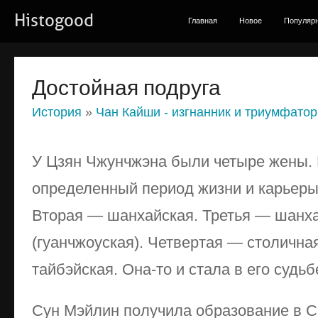
Histogood
Главная
Новое
Популяр
Достойная подруга
История
»
Чан Кайши - изгнанник и триумфатор
У Цзян Чжунчжэна были четыре жены.
определенный период жизни и карьеры
Вторая — шанхайская. Третья — шанха
(гуанчжоуская). Четвертая — столична
тайбэйская. Она-то и стала в его судь
Сун Мэйлин получила образование в 