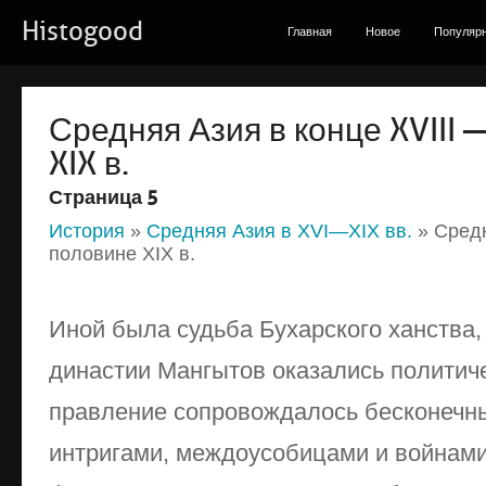
Histogood
Главная
Новое
Популяр
Средняя Азия в конце XVIII
XIX в.
Страница 5
История
»
Средняя Азия в XVI—XIX вв.
» Средн
половине XIX в.
Иной была судьба Бухарского ханства,
династии Мангытов оказались политиче
правление сопровождалось бесконечн
интригами, междоусобицами и войнам