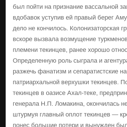
был пойти на признание вассальной за
вдобавок уступив ей правый берег Аму
дело не кончилось. Колонизаторская г
вскоре вызвала возмущение туркменов
племени текинцев, ранее хорошо относ
Определенную роль сыграла и агентур
разжечь фанатизм и сепаратистские н
патриархальной верхушки текинцев. П
текинцев в оазисе Ахал-теке, предприн
генерала Н.П. Ломакина, окончилась н
штурмуя главный оплот текинцев — кре
понес большие потери и вынужден был