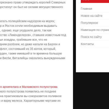
 признано право утверждать королей Северных
достигнут он был не силами могущественного
Главная
Новое на сайте
регать полицейским надзором на морях;
Популярное
ар и Росток сочли необходимым выдавать
Навигация по стра
 однако, еще ухудшило дело, так как
щество «Ликенделеров», ставшее известным под
Поиск по сайту
 эскадры, грабившие все, что не
Контакты
дним разбоем, но даже напали на Берген и
флот, состоявший из 35 коггов, который,
 орден, также имевший в те времена большую
нд и Висби, Виталийцы оказались вынужденными
 архипелага и Малаккского полуострова
кого полуострова появились не позднее
на практиковали вы-сокоразвитое поливное
ы и варку железа. Характерными чертами их