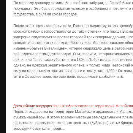
По мирному договору, помимо большой контрибуции, за Ганзой было
Государств. Это было громадным успехом в особенности потому, что 
государства, а силами союза городов.
После этого неслыханного успеха, Ганза, по-видимому, стала пренеб
морской разбой распространился до такой степени, что города Висм
каперские свидетельства против кораблей трех северных держав. Это,
вследствие этого в этих городах образовалось большое, сильное об
именем «Братьев Виталийцев», которое снаряжало целые разбойничьи
принадлежало этим двум городам. Они, впрочем, не ограничивались о
причинили Ганзе такие убытки, что в 1394 г. Любек выслал против них 
однако, не одержал решительного успеха, и только когда Тевтонский
силу на море, выслал против них флот и отнял у них в 1398 г. Готла
уйти в Северное море, где еще долго продолжали разбойничать.
Древнейшие государственные образования на территории Малайского
Первые государства на территории Малайского архипелага и Малаккс
рубежа нашей эры. К этому времени местные земледельческие племе
рисосеяние, разведение тягловых животных (буйволов), литье бронз
верований были культ предк ...