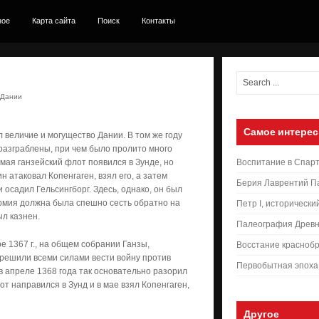
ное
Карта сайта
Поиск
Контакты
 Дании
Самое интерес
л величие и могущество Дании. В том же году
 разграблены, при чем было пролито много
 мая ганзейский флот появился в Зунде, но
Воспитание в Спар
н атаковал Копенгаген, взял его, а затем
Берия Лаврентий П
осадил Гельсингборг. Здесь, однако, он был
армия должна была спешно сесть обратно на
Петр I, исторически
ыл казнен.
Палеография Древн
е 1367 г., на общем собрании Ганзы,
Восстание краснобр
, решили всеми силами вести войну против
Первобытная эпоха
в апреле 1368 года так основательно разорил
от направился в Зунд и в мае взял Копенгаген,
Другое