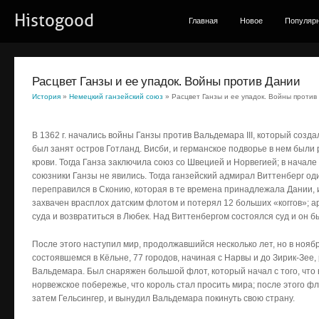
Histogood
Главная
Новое
Популяр
Расцвет Ганзы и ее упадок. Войны против Дании
История
»
Немецкий ганзейский союз
» Расцвет Ганзы и ее упадок. Войны против
В 1362 г. начались войны Ганзы против Вальдемара III, который созда
был занят остров Готланд. Висби, и германское подворье в нем были
крови. Тогда Ганза заключила союз со Швецией и Норвегией; в начале
союзники Ганзы не явились. Тогда ганзейский адмирал Виттенберг оди
переправился в Сконию, которая в те времена принадлежала Дании, и 
захвачен врасплох датским флотом и потерял 12 больших «коггов»; 
суда и возвратиться в Любек. Над Виттенбергом состоялся суд и он б
После этого наступил мир, продолжавшийся несколько лет, но в ноябр
состоявшемся в Кёльне, 77 городов, начиная с Нарвы и до Зирик-Зее
Вальдемара. Был снаряжен большой флот, который начал с того, что 
норвежское побережье, что король стал просить мира; после этого фл
затем Гельсингер, и вынудил Вальдемара покинуть свою страну.