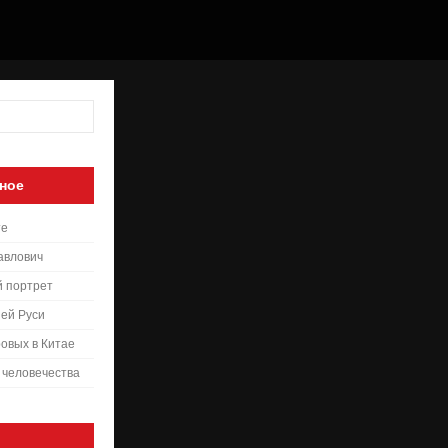
ное
те
авлович
й портрет
ей Руси
овых в Китае
 человечества