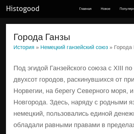
Histogood
Главная
Новое
Популяр
Города Ганзы
История
»
Немецкий ганзейский союз
» Города 
Под эгидой Ганзейского союза с XIII по
двухсот городов, раскинувшихся от пр
Норвегии, на берегу Северного моря, и
Новгорода. Здесь, наряду с родными я
немецкий, пользовались единой денеж
обладали равными правами в пределах