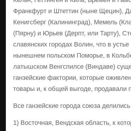
Франкфурт и Штеттин (ныне Щецин), Да
Кенигсберг (Калининград), Мемель (Кл
(Пярну) и Юрьев (Дерпт, или Тарту), С
славянских городах Волин, что в устье
нынешнем польском Поморье, в Кольбе
латышском Венгспилсе (Виндаве) сущ
ганзейские фактории, которые оживле
товары и, к общей выгоде, продавали 
Все ганзейские города союза делились 
1) Восточная, Вендская область, к ко