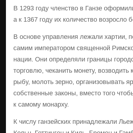
В 1293 году членство в Ганзе оформил
а к 1367 году их количество возросло б
В основе управления лежали хартии, 
самим императором священной Римско
нации. Они определяли границы городо
торговлю, чеканить монету, возводить 
рыбу, молоть зерно, организовывать я
собственные законы, вместо того что
к самому монарху.
К числу ганзейских принадлежали Льеж
Кельн, Геттинген и Киль, Бремен и Гам