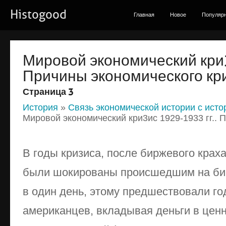
Histogood
Главная
Новое
Популяр
Мировой экономический кри3
Причины экономического кр
Страница 3
История
»
Связь экономической истории с исто
Мировой экономический кри3ис 1929-1933 гг.. 
В годы кризиса, после биржевого крах
были шокированы происшедшим на бир
в один день, этому предшествовали г
американцев, вкладывая деньги в ценн