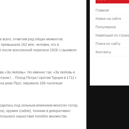
Главная
Новое на сайте
Популярное
Навигация по стра
 всего, отметим ряд общих моментов.
Поиск по сайту
 превышала 162 млн. человек, что в
 после всесоюзной переписи 1926 г.) выявило
Контакты
ва «За любовь». Но именно так: «За любовь и
ром I… Поход Петра I против Турции в 1711 г.
 на реке Прут, окружила 168-тысячная
ходилась под сильным влиянием монголо-татар,
а), оружия (сабля), техники в декоративно-
нгольского нашествия погибло множество