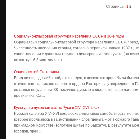
Страницы:
1
2
Социально-классовая структура населения СССР в 30-е годы
Обращаясь к социально-классовой структуре населения СССР, прежде
Численность населения страны, согласно переписи начала 1937 г., не
сопоставлении с данными текущего демографического учета (он велся
нехватку в 6,3 млн. человек ...
Орден святой Екатерины.
Вряд ли еще где-либо найдется орден, в девизе которого были бы сло
отечество» - написано на ленте ордена Екатерины, утвержденного Пет
оказался не удачным: 38-тысячное русское войско, стоявшее лагерем
противника. Са ...
Культура и духовная жизнь Руси в XIV–XVI веках
Русская культура XIV–XVI веков сохраняла свою самобытность, но на
которое проявилось в заимствовании слов (деньга – от тюркского таньг
прикладном искусстве (золотное шитье по бархату). В результате мо
городов, прек ...