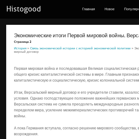
Histogood
Главная
Новое
Популяр
Экономические итоги Первой мировой войны. Вер
Страница 2
История
»
Связь экономической истории с историей экономической политики
» Эк
мирный договор
Первая мировая война и последовавшая Великая социалистическая 
общего кризис капиталистической системы в мире. Главным признаком
капиталистическую и социалистическую, кризис колониальной систем
Итак, Версальский мирный договор и его учредители ставили, казало
условия. Однако господствующее положение важнейших германских 
Версальская система не сумела преодолеть международные разногл
переделом мира, усиление межимпериалистических противоречий таи
войны.
А пока Германия вступала, согласно решению мирового сообщества, 
возрождения.