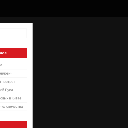
ное
те
авлович
й портрет
ей Руси
овых в Китае
 человечества