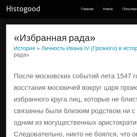
Histogood
Главная
Новое
Популяр
«Избранная рада»
История
»
Личность Ивана IV (Грозного) в исто
рада»
После московских событий лета 1547 г
восстания москвичей вокруг царя про
избранного круга лиц, которые не блис
связанны были близким родством ни с 
одним из могущественных аристократи
Следовательно, никто не боялся, что о