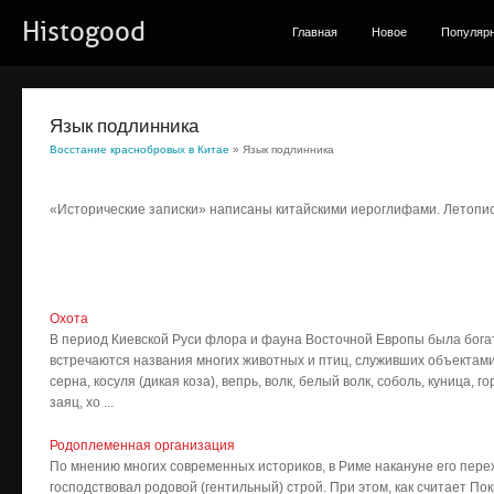
Histogood
Главная
Новое
Популяр
Язык подлинника
Восстание краснобровых в Китае
» Язык подлинника
«Исторические записки» написаны китайскими иероглифами. Летопис
Охота
В период Киевской Руси флора и фауна Восточной Европы была богат
встречаются названия многих животных и птиц, служивших объектами о
серна, косуля (дикая коза), вепрь, волк, белый волк, соболь, куница, г
заяц, хо ...
Родоплеменная организация
По мнению многих современных историков, в Риме накануне его пере
господствовал родовой (гентильный) строй. При этом, как считает По