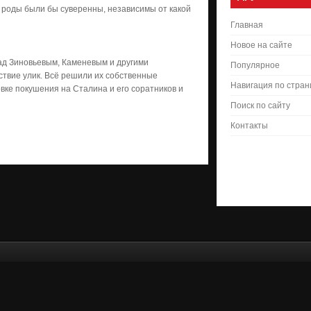
ом роды были бы суверенны, независимы от какой
Главная
Новое на сайте
над Зиновьевым, Каменевым и другими
Популярное
ствие улик. Всё решили их собственные
Навигация по стра
вке покушения на Сталина и его соратников и
Поиск по сайту
Контакты