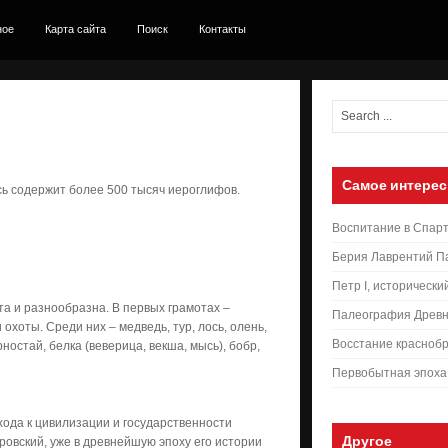
ное
Карта сайта
Поиск
Контакты
Самое интерес
ь содержит более 500 тысяч иероглифов.
Воспитание в Спар
Берия Лаврентий П
Петр I, исторически
а и разнообразна. В первых грамотах –
Палеография Древн
хоты. Среди них – медведь, тур, лось, олень,
Восстание краснобр
орностай, белка (веверица, векша, мысь), бобр,
Первобытная эпоха
хода к цивилизации и государственности
Другое
кровский, уже в древнейшую эпоху его истории