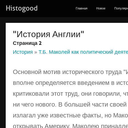
Histogood
Главная
Новое
Популяр
"История Англии"
Страница 2
История
»
Т.Б. Маколей как политический деяте
Основной мотив исторического труда 
вполне определяется введением в ист
критиковали этот труд, они говорили, 
ни чего нового. В большей части свое
излагал уже известные факты, но Мако
открывать Америку. Маколею принадле