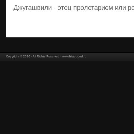
Джугашвили - отец пролетарием или рем
Copyright © 2026 - All Rights Reserved - www.histogood.ru