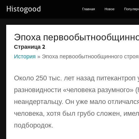
Histogood
Главная
Новое
Популяр
Эпоха первообытнообщинно
Страница 2
История
» Эпоха первообытнообщинного строя
Около 250 тыс. лет назад питекантроп
разновидности «человека разумного» (
неандертальцу. Он уже мало отличалс
человека, хотя был грубо сложен, име
подбородок.