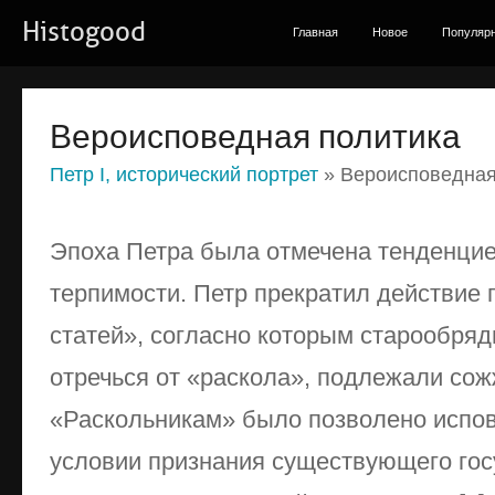
Histogood
Главная
Новое
Популяр
Вероисповедная политика
Петр I, исторический портрет
» Вероисповедная
Эпоха Петра была отмечена тенденцие
терпимости. Петр прекратил действие
статей», согласно которым старообря
отречься от «раскола», подлежали сож
«Раскольникам» было позволено испов
условии признания существующего гос