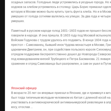
осадных запасов. Голодные люди устремились в уездные города. Но х
ходоков за хлебом устремилось в столицу. Царь Борис приказал одел
которую в Москве можно было купить треть фунта хлеба. Но и в Москв
умерших от голода сотнями валялись на улицах. За два года и четыр
умерших.
Памятный в русском народе голод 1601–1603 годов не прошел бессле
говорили в народе. И она пришла. В 1603 году под Москвой вспыхнуло
Войскам Годунова с трудом удалось его подавить. В конце 1604 года 
престол – Самозванец, бывший инок Чудова монастыря в Москве, Гр
царевичем Дмитрием, он, при содействии польского короля Сигизмунда 
отрядом поддержки беспрепятственно дошел до Новгорода Северског
под командованием князей Трубецкого и Петра Басманова. 21 январ
сражение и отряд Самозванца был разгромлен, а сам он ушел в Путив
Японский офицер
В возрасте 20 лет он впервые приехал в Японию, где и примкнул к 
был тогда типичным молодым человеком из Китая с длинной косой на 
участвовать в антимонархической антиманьчжурской революции в апре
косу, отослав ...