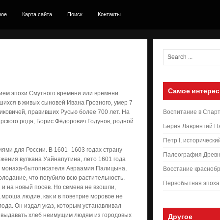
ное
Карта сайта
Поиск
Контакты
Самое интерес
нием эпохи Смутного времени или времени
ихся в живых сыновей Ивана Грозного, умер 7
иковичей, правивших Русью более 700 лет. На
Воспитание в Спар
рского рода, Борис Фёдорович Годунов, родной
Берия Лаврентий П
Петр I, исторически
ми для России. В 1601–1603 годах страну
Палеография Древн
ржения вулкана Уайнапутина, лето 1601 года
ам монаха-бытописателя Авраамия Палицына,
Восстание краснобр
олодание, что погубило всю растительность.
Первобытная эпоха
 и на новый посев. Но семена не взошли,
мроша людие, как и в поветрие моровое не
да. Он издал указ, которым устанавливал
 выдавать хлеб неимущим людям из городовых
Другое