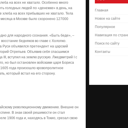
леба на всех не хватало. Особенно много
ять голодных людей по «денежке» в день, на
Главная
е хлеба на всех прибывших не хватало. Тела
Новое на сайте
е месяца в Москве было схоронено 127000
Популярное
Навигация по стра
дно для народного сознания. «Быть беде», –
 восстание бедняков во главе с Холопко.
Поиск по сайту
на Руси объявился претендент на царский
игорий Отрепьев. Объявив себя спасшимся
Контакты
III, вступил на землю русскую. Лжедмитрий I с
о, но был остановлен войсками царя Бориса
я 1605 года произошло кровопролитное
ль, который встал на его сторону.
китайскому революционному движению. Внешне он
спине. В знак своей решимости он стал
ле 1906 года и, находясь в Токио, срезал свою