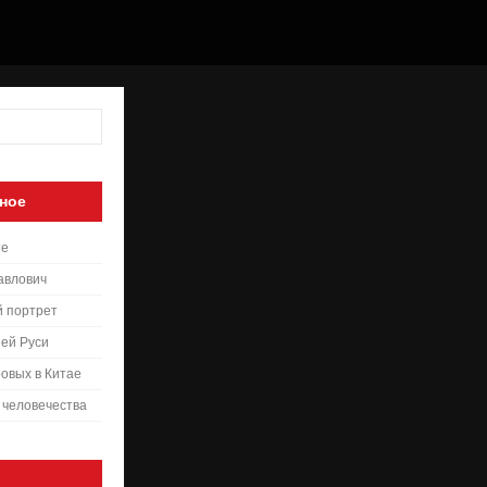
ное
те
авлович
й портрет
ей Руси
овых в Китае
 человечества