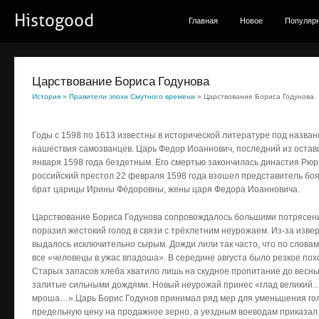
Histogood
Главная
Новое
Популяр
Царствование Бориса Годунова
История
»
Правители эпохи Смутного времени
» Царствование Бориса Годунова
Годы с 1598 по 1613 известны в исторической литературе под назва
нашествия самозванцев. Царь Федор Иоаннович, последний из оставш
января 1598 года бездетным. Его смертью закончилась династия Рюр
российский престол 22 февраля 1598 года взошел представитель боя
брат царицы Ирины Фёдоровны, жены царя Федора Иоанновича.
Царствование Бориса Годунова сопровождалось большими потрясения
поразил жестокий голод в связи с трёхлетним неурожаем. Из-за изве
выдалось исключительно сырым. Дожди лили так часто, что по слов
все «человецы в ужас впадоша». В середине августа было резкое пох
Старых запасов хлеба хватило лишь на скудное пропитание до весны
залитые сильными дождями. Новый неурожай принес «глад великий…
мроша…».Царь Борис Годунов принимал ряд мер для уменьшения голо
предельную цену на продажное зерно, а уездным воеводам приказал