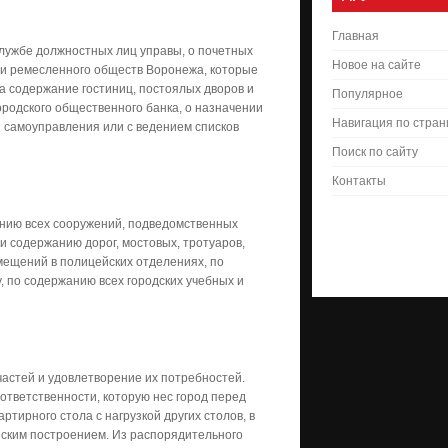
Главная
лужбе должностных лиц управы, о почетных
Новое на сайте
о и ремесленного обществ Воронежа, которые
а содержание гостиниц, постоялых дворов и
Популярное
городского общественного банка, о назначении
Навигация по стра
ей самоуправления или с ведением списков
Поиск по сайту
Контакты
анию всех сооружений, подведомственных
и содержанию дорог, мостовых, тротуаров,
мещений в полицейских отделениях, по
 по содержанию всех городских учебных и
астей и удовлетворение их потребностей.
ответственности, которую нес город перед
ртирного стола с нагрузкой других столов, в
инским построением. Из распорядительного