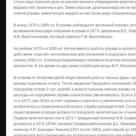
стола сюда перешли дела по рассмотрению и утверждению архитекту
ведомостей справочных цен. Таким образом, делопроизводство не п
членов управы; компетенция каждого их них была шире специализаци
В конце 1870-х-1880-хгг. В управе наблюдался численный перевес ин
возможным благодаря избранию в управу в 1877г. дворянина В.Е. Лофи
И.В. Веретенникова, который заменил Г.М. Веселовского.
На рубеже 1870-х и 1880-хгг. Интенсивность работы управы в целом 
действиям «партии» интеллигенции для улучшения в социально-хозяй
начала 1890-х гг., в период подавляющего перевеса политики консер
купечество. В это время по два срока отработали купцы М.П. Москале
В отличие от безвозмездной общественной работы гласных думы, пр
управы подлежала оплате. После введения Городового положения 18
городскому голове 3 тыс. рублей, а всем остальным членам управы по 
расходы на содержание управы значительно увеличивались. Если в 187
то в 1877г. уже 26,84 за счет надбавок к зарплате и увеличение штат
возвратилось к первоначальной оплате службы руководителей. Соглас
существования в городе должности городского архитектора он отныне
Первым архитектором стал в 1871 г. гражданский инженер М.В. Богдан
должность в 1872-1879гг занимал Гражданский инженер Д.С. Максимов 
инженер А.П. Багалдин-Таишев (1837-после 1893), работавший до 18
архитектора был следующим: его коллегиально избирала для найма г