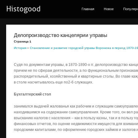
Histogood
Главная
Новое
Популяр
Делопроизводство канцелярии управы
Страница 1
История
»
Становление и развитие городской управы Воронежа в период 1870-191
Судя по документам управы, в 1870-1890-х гг. делопроизводство кан
причем не по сферам деятельности, а по функциональным признакам
распорядительный, хозяйственный и квартирные столы. Во главе каж
в столе насчитывалось еще по2-6 служащих.
Бухгалтерский стол
занимался выдачей жалованья как рабочим и служащим самоуправлен
находившимся на содержании самоуправления. Кроме того, он вел р
взысканию налогов с населения – как в пользу казны, так и в пользу 
финансовых отчетов, по оценке недвижимости имуществ для взимания
городскими капиталами, по оформлению городских займов и залогов и