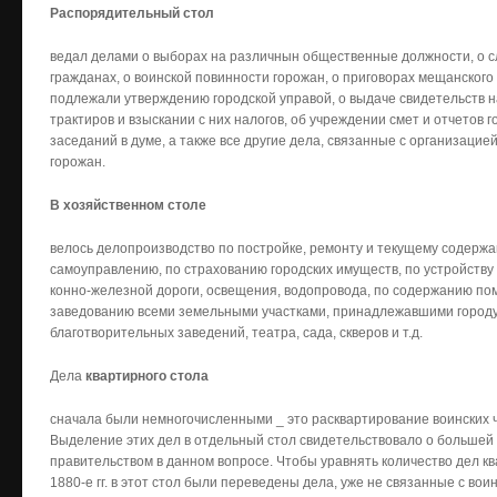
Распорядительный стол
ведал делами о выборах на различнын общественные должности, о с
гражданах, о воинской повинности горожан, о приговорах мещанског
подлежали утверждению городской управой, о выдаче свидетельств н
трактиров и взыскании с них налогов, об учреждении смет и отчетов 
заседаний в думе, а также все другие дела, связанные с организаци
горожан.
В хозяйственном столе
велось делопроизводство по постройке, ремонту и текущему содерж
самоуправлению, по страхованию городских имуществ, по устройству 
конно-железной дороги, освещения, водопровода, по содержанию по
заведованию всеми земельными участками, принадлежавшими городу,
благотворительных заведений, театра, сада, скверов и т.д.
Дела
квартирного стола
сначала были немногочисленными _ это расквартирование воинских ч
Выделение этих дел в отдельный стол свидетельствовало о большей 
правительством в данном вопросе. Чтобы уравнять количество дел ква
1880-е гг. в этот стол были переведены дела, уже не связанные с во