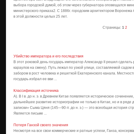
выбора городской думой, об этом через губернатора оповещался мин
министерского приказа2. С 1886г. городским архитектором Воронежа 
в этой должности целых 25 лет.
Страницы:
1
2
Убийство императора и его последствия
В этот роковой день государь император Александр II решил сделать
караулов на смену). Путь лежал по узкой улице, составляемой садом
забором в рост человека и решеткой Екатеринского канала. Местност
государь избрал ее вви ...
Классификация источника
А). В I в. до н. э. в Древнем Китае появляется историческое сочине
дальнейшее развитие историографии не только в Китае, но и в ряде 
записки» Сыма Цяня (145—90 гг. до н. э.) — это всеобщая история стра
Является письме ...
Потеря Ганзой своего значения
Несмотря на все свои коммерческие и ратные успехи, Ганза, консерва