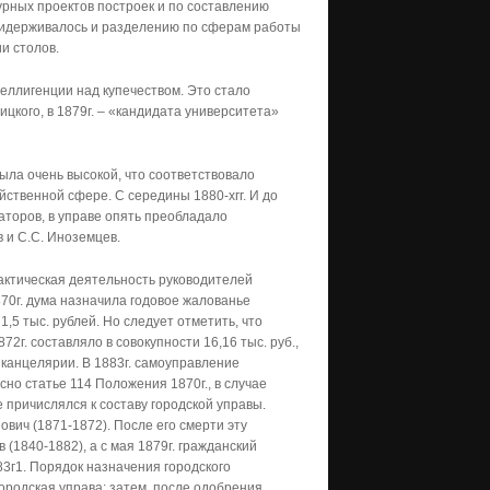
рных проектов построек и по составлению
ридерживалось и разделению по сферам работы
и столов.
теллигенции над купечеством. Это стало
цкого, в 1879г. – «кандидата университета»
была очень высокой, что соответствовало
ственной сфере. С середины 1880-хгг. И до
ваторов, в управе опять преобладало
в и С.С. Иноземцев.
актическая деятельность руководителей
70г. дума назначила годовое жалованье
1,5 тыс. рублей. Но следует отметить, что
2г. составляло в совокупности 16,16 тыс. руб.,
а канцелярии. В 1883г. самоуправление
но статье 114 Положения 1870г., в случае
 причислялся к составу городской управы.
ович (1871-1872). После его смерти эту
(1840-1882), а с мая 1879г. гражданский
83г1. Порядок назначения городского
ородская управа; затем, после одобрения