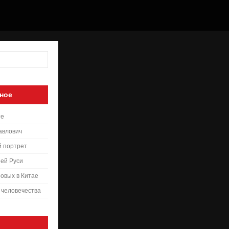
ное
те
авлович
й портрет
ей Руси
овых в Китае
 человечества