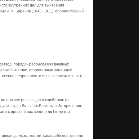
истр внутренних дел для вынесения
был А.М. Баранов (1843- 1911), проработавший
 развод (порядок рассылки ежедневных
 великой княгини, огороженным каменным
ь весьма непроезжая, и если справедливо, что
ние, оказавшее решающее воздействие на
других стран Дальнего Востока. «Исторические
ны с древнейших времен до I в. до н. э.
тивная до мозга костей, сама себе постепенно