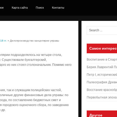
ное
Карта сайта
Поиск
Контакты
8 гг.
» Делопроизводство канцелярии управы
Самое интерес
целярии подразделялось на четыре стола,
Воспитание в Спар
: Существовали бухгалтерский,
дого из них стоял столоначальник. Помимо него
Берия Лаврентий П
Петр I, исторически
Палеография Древн
Восстание краснобр
ия, так и служащим полицейских частей,
азличные другие финансовые дела управы: по
Первобытная эпоха
города, по составлению бюджетных смет и
 городского оценочного сбора, по заведению
 др.
Другое