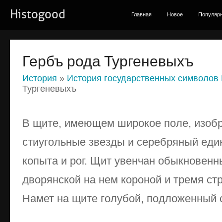
Histogood
Главная
Новое
Популяр
Гербъ рода Тургеневыхъ
История
»
История государственных символов
Тургеневыхъ
В щите, имеющем широкое поле, изоб
стиугольные звезды и серебряный еди
копы­та и рог. Щит увенчан обыкновен
дво­рянской на нем короной и тремя с
Намет на щите голубой, подложенный 