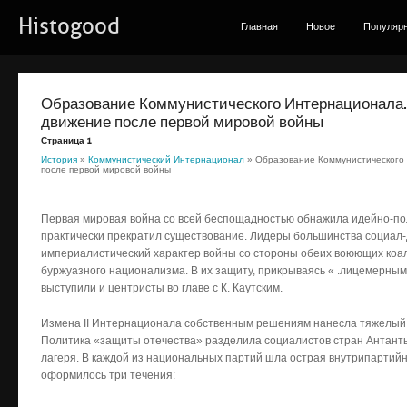
Histogood
Главная
Новое
Популяр
Образование Коммунистического Интернационала
движение после первой мировой войны
Страница 1
История
»
Коммунистический Интернационал
» Образование Коммунистического
после первой мировой войны
Первая мировая война со всей беспощадностью обнажила идейно-пол
практически прекратил существование. Лидеры большинства социал-
империалистический характер войны со стороны обеих воюющих коа
буржуазного национализма. В их защиту, прикрываясь « .лицемерны
выступили и центристы во главе с К. Каутским.
Измена II Интернационала собственным решениям нанесла тяжелый
Политика «защиты отечества» разделила социалистов стран Антанты
лагеря. В каждой из национальных партий шла острая внутрипартийн
оформилось три течения: