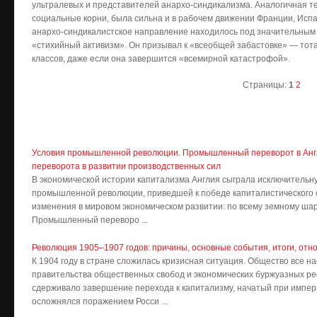
ультралевых и представителей анархо-синдикализма. Аналогичная т
социальные корни, была сильна и в рабочем движении Франции, Испа
анархо-синдикалистское направление находилось под значительным
«стихийный активизм». Он призывал к «всеобщей забастовке» — тот
классов, даже если она завершится «всемирной катастрофой».
Страницы:
1
2
Условия промышленной революции. Промышленный переворот в Англ
переворота в развитии производственных сил
В экономической истории капитализма Англия сыграла исключительную 
промышленной революции, приведшей к победе капиталистического 
изменения в мировом экономическом развитии: по всему земному ша
Промышленный переворо ...
Революция 1905–1907 годов: причины, основные события, итоги, отн
К 1904 году в стране сложилась кризисная ситуация. Общество все на
правительства общественных свобод и экономических буржуазных ре
сдерживало завершение перехода к капитализму, начатый при импер
осложнялся поражением Росси ...