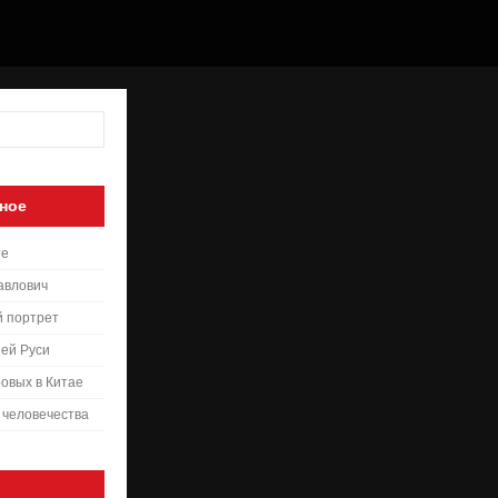
ное
те
авлович
й портрет
ей Руси
овых в Китае
 человечества