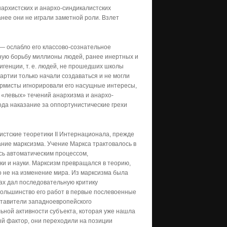
архистских и анархо-синдикалистских
ранее они не играли заметной роли. Взлет
 — ослабло его классово-сознательное
вную борьбу миллионы людей, ранее инертных и
игенции, т. е. людей, не прошедших школы
партии только начали создаваться и не могли
ормисты игнорировали его насущные интересы,
 «левых» течений анархизма и анархо-
ода наказание за оппортунистические грехи
стские теоретики II Интернационала, прежде
вание марксизма. Учение Маркса трактовалось в
сь автоматическим процессом,
и и науки. Марксизм превращался в теорию,
о не на изменение мира. Из марксизма была
дах дал последовательную критику
большинство его работ в первые послевоенные
ставители западноевропейского
льной активности субъекта, которая уже нашла
ый фактор, они переходили на позиции