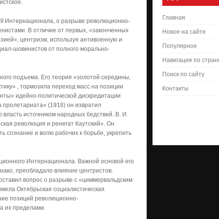
истское.
Главная
III Интернационала, о разрыве революционно-
нистами. В отличие от первых, «законченных
Новое на сайте
зией», центризм, используя антивоенную и
Популярное
циал-шовинистов от полного морально-
Навигация по стра
Поиск по сайту
ого подъема. Его теория «золотой середины,
ику» , тормозила переход масс на позиции
Контакты
енты» идейно-политической дискредитации
 пролетариата» (1918) он извратил
 власть источником народных бедствий. В. И.
кая революция и ренегат Каутский». Он
ь сознание и волю рабочих к борьбе, укрепить
юционного Интернационала. Важной основой его
днако, преобладало влияние центристов.
поставил вопрос о разрыве с «циммервальдским
мела Октябрьская социалистическая
ние позиций революционно-
а их пределами.