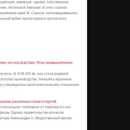
енденция, имевшая, однако, собственные
нии, Латинской Америки. В этих странах
 влиянием идей Ж. Сореля, проповедовавшего
альной войне пролетариата против всех
ии, его последствия. Роль промышленного
роль. В XVIII-XIX вв. она стала родиной
способа производства. Начались коренные
ру утверждались капиталистические отношения.
ошение различных слоев и партий
стоятельнее требовало от Николая II и его
форм. Однако правительство всячески
аторе Александре II. Общественный кризис