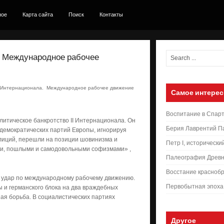
ное
Карта сайта
Поиск
Контакты
. Международное рабочее
 Интернационала. Международное рабочее движение
Самое интерес
Воспитание в Спар
итическое банкротство II Интернационала. Он
Берия Лаврентий П
демократических партий Европы, игнорируя
лиций, перешли на позиции шовинизма и
Петр I, исторически
ми, пошлыми и самодовольными софизмами» ,
Палеография Древн
Восстание краснобр
 удар по международному рабочему движению.
Первобытная эпоха
 и германского блока на два враждебных
ая борьба. В социалистических партиях
Другое