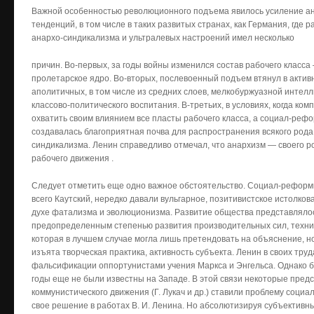
Важной особенностью революционного подъема явилось усиление ан
тенденций, в том числе в таких развитых странах, как Германия, где 
анархо-синдикализма и ультралевых настроений имел несколько
причин. Во-первых, за годы войны изменился состав рабочего класса
пролетарское ядро. Во-вторых, послевоенный подъем втянул в акти
аполитичных, в том числе из средних слоев, мелкобуржуазной интелл
классово-политического воспитания. В-третьих, в условиях, когда ком
охватить своим влиянием все пласты рабочего класса, а социал-реф
создавалась благоприятная почва для распространения всякого рода
синдикализма. Ленин справедливо отмечал, что анархизм — своего р
рабочего движения .
Следует отметить еще одно важное обстоятельство. Социал-реформи
всего Каутский, нередко давали вульгарное, позитивистское истолко
духе фатализма и эволюционизма. Развитие общества представляло
предопределенным степенью развития производительных сил, техник
которая в лучшем случае могла лишь претендовать на объяснение, н
изъята творческая практика, активность субъекта. Ленин в своих тру
фальсификации оппортунистами учения Маркса и Энгельса. Однако 
годы еще не были известны на Западе. В этой связи некоторые пред
коммунистического движения (Г. Лукач и др.) ставили проблему социа
свое решение в работах В. И. Ленина. Но абсолютизируя субъективн