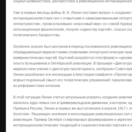
социал-шовинистское, центристское и революционно-интернационал
Уже в первые месяцы войны В. И. Ленин поставил вопрос о создании 
интернационалистских сил с открытыми и замаскированными оппорту
оппортунистов», провозгласивших «классовый мир» со «своей буржуа
оппозиционную фразеологию, лозунги «единства партий», спасал со
политического банкротства.
Особенно опасен был центризм в период послевоенного революционн
оправдывающая марксистскими словечками оппортунистическую практ
коммунистических партий. Каутский разработал платформу и «аргум
опыта большевиков и Октябрьской революции. В брошюре «Диктатура
марксистское учение о диктатуре пролетариата, изобразил Советскую
Ленин разоблачил эти инсинуации в блестящем памфлете «Пролетарс
вскрыл подлинный смысл его теоретических упражнений: парализоват
их реформистские иллюзии.
В этой ситуации Ленин считал актуальным ускорить создание револ
являлось ядро левых сил в Циммервальдском движении, в котором, о
Прибыв в Россию, Ленин в первых же выступлениях в апреле 1917 г. 
болотом». Решающее значение в консолидации революционных сил и
революция. Пример Октября стимулировал формирование и укрепле
интернационалистических тенденций в социалистических партиях и з