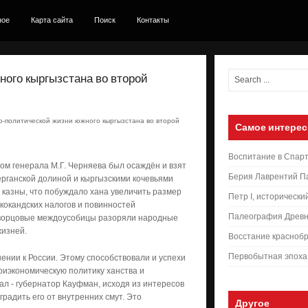
ное
Карта сайта
Поиск
Контакты
ого кыргызстана во второй
-политической жизни южного кыргызстана во второй
Самое интерес
Воспитание в Спар
ом генерала М.Г. Черняева был осаждён и взят
Берия Лаврентий П
ерганской долиной и кыргызскими кочевьями
казны, что побуждало хана увеличить размер
Петр I, исторически
 кокандских налогов и повинностей
Палеография Древн
дворцовые междоусобицы разоряли народные
жизней.
Восстание краснобр
Первобытная эпоха
ении к России. Этому способствовали и успехи
триэкономическую политику ханства и
ал - губернатор Кауфман, исходя из интересов
радить его от внутренних смут. Это
Другое