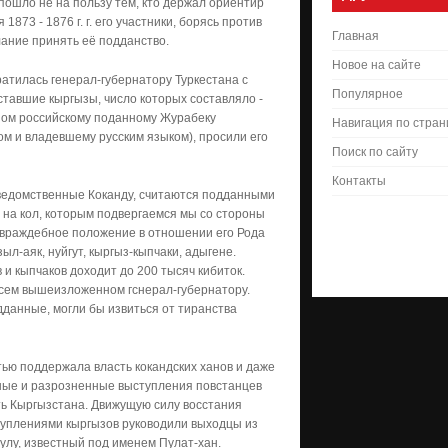
ошло не на пользу тем, кто держал ориентир
1873 - 1876 г. г. его участники, борясь против
Главная
лание принять её подданство.
Новое на сайте
атилась генерал-губернатору Туркестана с
Популярное
сставшие кыргызы, число которых составляло -
нном российскому поданному Журабеку
Навигация по стра
ом и владевшему русским языком), просили его
Поиск по сайту
Контакты
одведомственные Коканду, считаются подданными
е на кол, которым подвергаемся мы со стороны
ь враждебное положение в отношении его Рода
ыл-аяк, нуйгут, кыргыз-кыпчаки, адыгене.
 и кыпчаков доходит до 200 тысяч кибиток.
 всем вышеизложенном гснерал-губернатору.
дданные, могли бы извиться от тиранства
тью поддержала власть кокандских ханов и даже
ные и разрозненные выступления повстанцев
ть Кыргызстана. Движущую силу восстания
туплениями кыргызов руководили выходцы из
улу, известный под именем Пулат-хан.