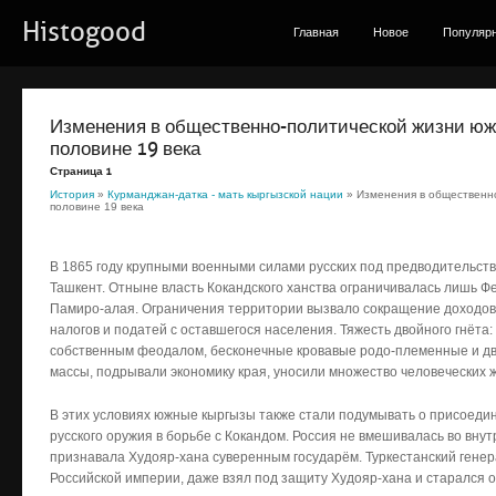
Histogood
Главная
Новое
Популяр
Изменения в общественно-политической жизни южн
половине 19 века
Страница 1
История
»
Курманджан-датка - мать кыргызской нации
» Изменения в общественно
половине 19 века
В 1865 году крупными военными силами русских под предводительств
Ташкент. Отныне власть Кокандского ханства ограничивалась лишь Ф
Памиро-алая. Ограничения территории вызвало сокращение доходов 
налогов и податей с оставшегося населения. Тяжесть двойного гнёта:
собственным феодалом, бесконечные кровавые родо-племенные и 
массы, подрывали экономику края, уносили множество человеческих 
В этих условиях южные кыргызы также стали подумывать о присоедин
русского оружия в борьбе с Кокандом. Россия не вмешивалась во вну
признавала Худояр-хана суверенным государём. Туркестанский генер
Российской империи, даже взял под защиту Худояр-хана и старался ог