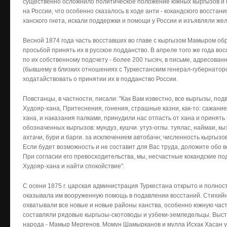
существенно осложнило политическое положение южных кыргызов и п
на России, что особенно сказалось в ходе анти - кокандского восстания 
ханского гнета, искали поддержки и помощи у России и изъявляли же
Весной 1874 года часть восставших во главе с кыргызом Мамыром обр
просьбой принять их в русское подданство. В апреле того же года во
по их собственному подсчету - более 200 тысяч, в письме, адресова
(бывшему в близких отношениях с Туркестанским генерал-губернатор
ходатайствовать о принятии их в подданство России.
Повстанцы, в частности, писали: "Как Вам известно, все кыргызы, п
Худояр-хана, Притеснения, гонения, страшные казни, как-то: сажани
хана, и наказания палками, принудили нас отпасть от хана и принят
обозначенных кыргызов: мундуз, кушчи. утуз-оглы. туялас, наймаи, кыз
ахтачи, бури и барги. за исключением автобачн; численность кыргызов
Если будет возможность и не составит для Вас труда, доложите обо
При согласии его превосходительства, мы, несчастные кокандские по
Худояр-хана и найти спокойствие".
С осени 1875 г. царская администрация Туркестана открыто и полнос
оказывала им вооруженную помощь в подавлении восстаний. Стихий
охватывали все новые и новые районы ханства, особенно южную час
составляли рядовые кыргызы-скотоводы и узбеки-земледельцы. Выс
народа - Мамыр Мергенов, Момун Шамырканов и мулла Исхак Хасан у