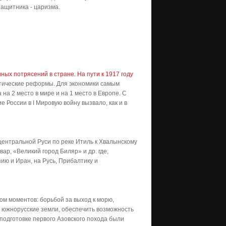
защитника - царизма.
ных потрясений в стране. На пути к 1917 году
атические реформы. Для экономики самым
на 2 место в мире и на 1 место в Европе. С
 России в I Мировую войну вызвало, как и в
центральной Руси по реке Итиль к Хвалынскому
ар, «Великий город Биляр» и др. где,
ию и Иран, на Русь, Прибалтику и
м моментов: борьбой за выход к морю,
в южнорусские земли, обеспечить возможность
подготовке первого Азовского похода были