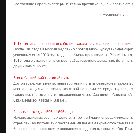
Восставшие боролись теперь не только против хана, но и против его 
Страницы:
1
2
3
1917 год стране: основные события, характер и значение революцион
После 1907 года в России медленно проводились буржуазно-демокр
успешным стал 1913 год, когда по объему производства Россия вышла 
1910 года в стране начался рост забастовочного движения. Вступление
других воюющих ст ...
Волго-балтийский торговый путь
Другой трансконтинентальный торговый путь из северно-западной и 
морю проходил через земли Волжской Болгарии ее города: Булгар, Сув
сходились торговые пути, про­ходившие через Хазарию, в Сред­нюю Аз
Скандинавию, Кавказ и Визан ...
Азовские походы. 1695—1696 годы
Начало активных военных действий против Турции определялось рядо
стремлением покончить с постоянными набегами крымского ханства 
большего использования и заселения плодородных земель Юга. При 