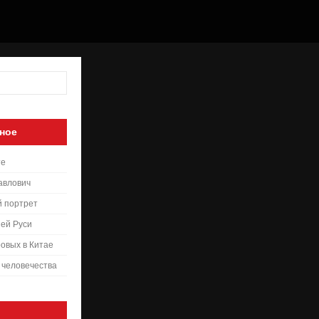
ное
те
авлович
й портрет
ей Руси
овых в Китае
 человечества