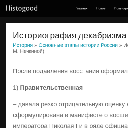
Histogood
Главная
Новое
Популяр
Историография декабризма (
История
»
Основные этапы истории России
» И
М. Нечкиной)
После подавления восстания оформил
1)
Правительственная
– давала резко отрицательную оценку
сформулирована в манифесте о восше
императора Николая I и в ряде офици