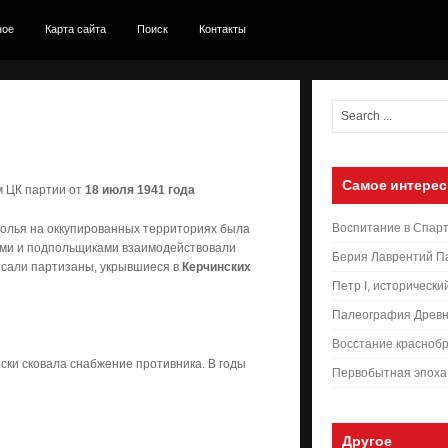
ное
Карта сайта
Поиск
Контакты
Самое интерес
м ЦК партии от
18 июля 1941 года
Воспитание в Спар
полья на оккупированных территориях была
ами и подпольщиками взаимодействовали
Берия Лаврентий П
исали партизаны, укрывшиеся в
Керчинских
Петр I, исторически
Палеография Древн
Восстание краснобр
ски сковала снабжение противника. В годы
Первобытная эпоха
Другое