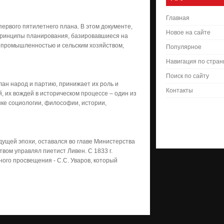
Главная
первого пятилетнего плана. В этом документе,
Новое на сайте
принципы планирования, базировавшиеся на
 промышленностью и сельским хозяйством,
Популярное
Навигация по стра
Поиск по сайту
лан народ и партию, принижает их роль и
Контакты
й, их вождей в историческом процессе – один из
ке социологии, философии, истории,
щей эпохи, оставался во главе Министерства
твом управлял пиетист Ливен. С 1833 г.
ого просвещения - С.С. Уваров, который