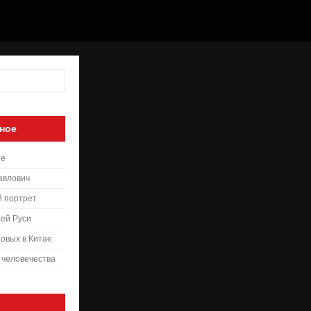
ное
те
авлович
й портрет
ей Руси
овых в Китае
 человечества