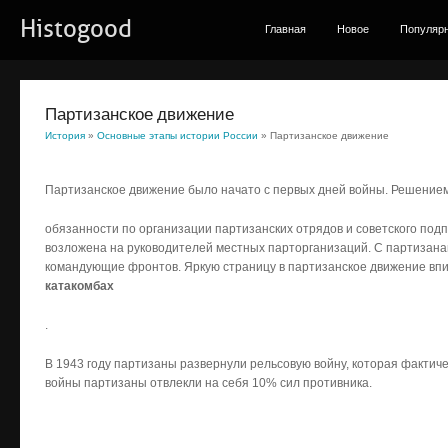
Histogood
Главная
Новое
Популяр
Партизанское движение
История
»
Основные этапы истории России
» Партизанское движение
Партизанское движение было начато с первых дней войны. Решение
обязанности по организации партизанских отрядов и советского под
возложена на руководителей местных парторганизаций. С партизан
командующие фронтов. Яркую страницу в партизанское движение вп
катакомбах
.
В 1943 году партизаны развернули рельсовую войну, которая фактиче
войны партизаны отвлекли на себя 10% сил противника.