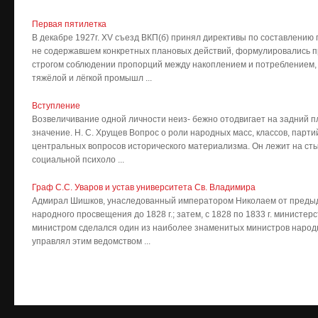
Первая пятилетка
В декабре 1927г. XV съезд ВКП(б) принял директивы по составлению 
не содержавшем конкретных плановых действий, формулировались 
строгом соблюдении пропорций между накоплением и потреблением,
тяжёлой и лёгкой промышл ...
Вступление
Возвеличивание одной личности неиз- бежно отодвигает на задний п
значение. Н. С. Хрущев Вопрос о роли народных масс, классов, парти
центральных вопросов исторического материализма. Он лежит на сты
социальной психоло ...
Граф С.С. Уваров и устав университета Св. Владимира
Адмирал Шишков, унаследованный императором Николаем от предыду
народного просвещения до 1828 г.; затем, с 1828 по 1833 г. министерс
министром сделался один из наиболее знаменитых министров народн
управлял этим ведомством ...