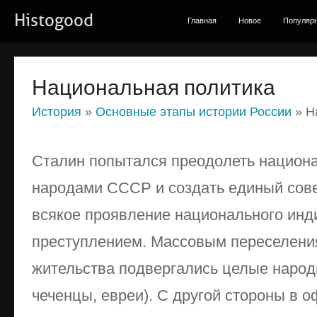
Histogood
Главная
Новое
Популяр
Национальная политика
История
»
Основные этапы истории России
» Н
Сталин попытался преодолеть национ
народами СССР и создать единый сове
всякое проявление национального ин
преступлением. Массовым переселени
жительства подвергались целые народ
чеченцы, евреи). С другой стороны в 