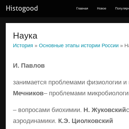
Histogood
Главная
Новое
Популяр
Наука
История
»
Основные этапы истории России
» Н
И. Павлов
занимается проблемами физиологии и 
Мечников
– проблемами микробиологи
– вопросами биохимии.
Н. Жуковский
аэродинамики.
К.Э. Циолковский